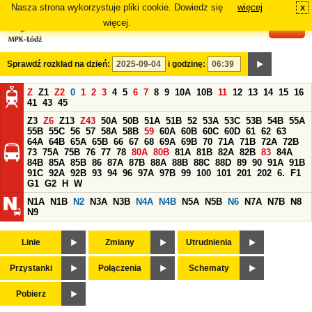
Nasza strona wykorzystuje pliki cookie. Dowiedz się
więcej
x
#
więcej.
Sprawdź rozkład na dzień:
i godzinę:
Z
Z1
Z2
0
1
2
3
4
5
6
7
8
9
10A
10B
11
12
13
14
15
16
41
43
45
Z3
Z6
Z13
Z43
50A
50B
51A
51B
52
53A
53C
53B
54B
55A
55B
55C
56
57
58A
58B
59
60A
60B
60C
60D
61
62
63
64A
64B
65A
65B
66
67
68
69A
69B
70
71A
71B
72A
72B
73
75A
75B
76
77
78
80A
80B
81A
81B
82A
82B
83
84A
84B
85A
85B
86
87A
87B
88A
88B
88C
88D
89
90
91A
91B
91C
92A
92B
93
94
96
97A
97B
99
100
101
201
202
6.
F1
G1
G2
H
W
N1A
N1B
N2
N3A
N3B
N4A
N4B
N5A
N5B
N6
N7A
N7B
N8
N9
Linie
Zmiany
Utrudnienia
Przystanki
Połączenia
Schematy
Pobierz