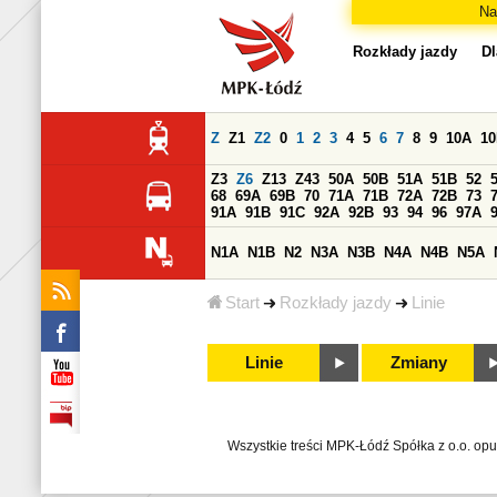
Na
Rozkłady jazdy
Dl
Z
Z1
Z2
0
1
2
3
4
5
6
7
8
9
10A
1
Z3
Z6
Z13
Z43
50A
50B
51A
51B
52
68
69A
69B
70
71A
71B
72A
72B
73
91A
91B
91C
92A
92B
93
94
96
97A
N1A
N1B
N2
N3A
N3B
N4A
N4B
N5A
Start
Rozkłady jazdy
Linie
Linie
Zmiany
Wszystkie treści MPK-Łódź Spółka z o.o. op