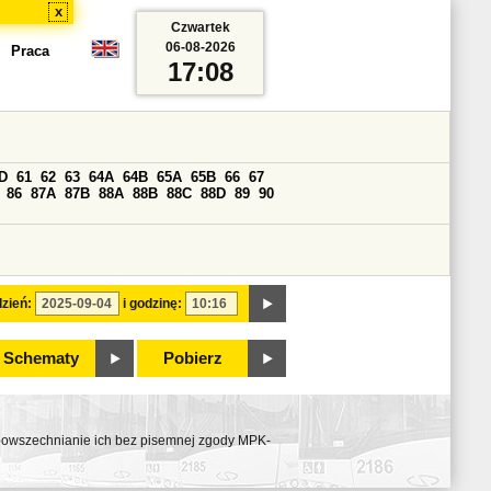
x
Czwartek
06-08-2026
Praca
17:08
D
61
62
63
64A
64B
65A
65B
66
67
86
87A
87B
88A
88B
88C
88D
89
90
zień:
i godzinę:
Schematy
Pobierz
ozpowszechnianie ich bez pisemnej zgody MPK-