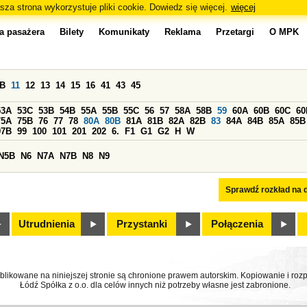
sza strona wykorzystuje pliki cookie. Dowiedz się więcej.
więcej
a pasażera
Bilety
Komunikaty
Reklama
Przetargi
O MPK
0B
11
12
13
14
15
16
41
43
45
53A
53C
53B
54B
55A
55B
55C
56
57
58A
58B
59
60A
60B
60C
60
75A
75B
76
77
78
80A
80B
81A
81B
82A
82B
83
84A
84B
85A
85B
97B
99
100
101
201
202
6.
F1
G1
G2
H
W
N5B
N6
N7A
N7B
N8
N9
Sprawdź rozkład na d
Utrudnienia
Przystanki
Połączenia
ublikowane na niniejszej stronie są chronione prawem autorskim. Kopiowanie i r
Łódź Spółka z o.o. dla celów innych niż potrzeby własne jest zabronione.