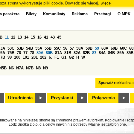
sza strona wykorzystuje pliki cookie. Dowiedz się więcej.
więcej
a pasażera
Bilety
Komunikaty
Reklama
Przetargi
O MPK
0B
11
12
13
14
15
16
41
43
45
53A
53C
53B
54B
55A
55B
55C
56
57
58A
58B
59
60A
60B
60C
60
75A
75B
76
77
78
80A
80B
81A
81B
82A
82B
83
84A
84B
85A
85B
97B
99
100
101
201
202
6.
F1
G1
G2
H
W
N5B
N6
N7A
N7B
N8
N9
Sprawdź rozkład na d
Utrudnienia
Przystanki
Połączenia
ublikowane na niniejszej stronie są chronione prawem autorskim. Kopiowanie i r
Łódź Spółka z o.o. dla celów innych niż potrzeby własne jest zabronione.