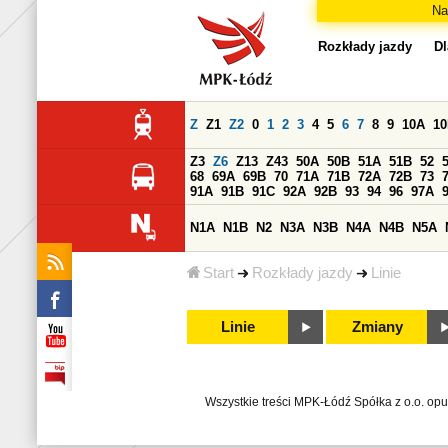
Na
Rozkłady jazdy
Dl
Z
Z1
Z2
0
1
2
3
4
5
6
7
8
9
10A
1
Z3
Z6
Z13
Z43
50A
50B
51A
51B
52
68
69A
69B
70
71A
71B
72A
72B
73
91A
91B
91C
92A
92B
93
94
96
97A
N1A
N1B
N2
N3A
N3B
N4A
N4B
N5A
Start
Rozkłady jazdy
Linie
Linie
Zmiany
Wszystkie treści MPK-Łódź Spółka z o.o. op