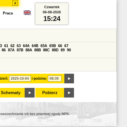
x
Czwartek
06-08-2026
Praca
15:24
D
61
62
63
64A
64B
65A
65B
66
67
86
87A
87B
88A
88B
88C
88D
89
90
zień:
i godzinę:
Schematy
Pobierz
ozpowszechnianie ich bez pisemnej zgody MPK-