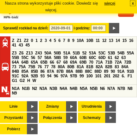
Nasza strona wykorzystuje pliki cookie. Dowiedz się
więcej
x
#
więcej.
Sprawdź rozkład na dzień:
i godzinę:
Z
Z1
Z2
0
1
2
3
4
5
6
7
8
9
10A
10B
11
12
13
14
15
16
41
43
45
Z3
Z6
Z13
Z43
50A
50B
51A
51B
52
53A
53C
53B
54B
55A
55B
55C
56
57
58A
58B
59
60A
60B
60C
60D
61
62
63
64A
64B
65A
65B
66
67
68
69A
69B
70
71A
71B
72A
72B
73
75A
75B
76
77
78
80A
80B
81A
81B
82A
82B
83
84A
84B
85A
85B
86
87A
87B
88A
88B
88C
88D
89
90
91A
91B
91C
92A
92B
93
94
96
97A
97B
99
100
101
201
202
6.
F1
G1
G2
H
W
N1A
N1B
N2
N3A
N3B
N4A
N4B
N5A
N5B
N6
N7A
N7B
N8
N9
Linie
Zmiany
Utrudnienia
Przystanki
Połączenia
Schematy
Pobierz