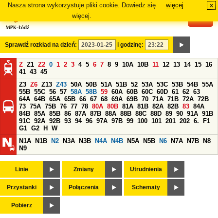
Nasza strona wykorzystuje pliki cookie. Dowiedz się
więcej
x
#
więcej.
Sprawdź rozkład na dzień:
i godzinę:
Z
Z1
Z2
0
1
2
3
4
5
6
7
8
9
10A
10B
11
12
13
14
15
16
41
43
45
Z3
Z6
Z13
Z43
50A
50B
51A
51B
52
53A
53C
53B
54B
55A
55B
55C
56
57
58A
58B
59
60A
60B
60C
60D
61
62
63
64A
64B
65A
65B
66
67
68
69A
69B
70
71A
71B
72A
72B
73
75A
75B
76
77
78
80A
80B
81A
81B
82A
82B
83
84A
84B
85A
85B
86
87A
87B
88A
88B
88C
88D
89
90
91A
91B
91C
92A
92B
93
94
96
97A
97B
99
100
101
201
202
6.
F1
G1
G2
H
W
N1A
N1B
N2
N3A
N3B
N4A
N4B
N5A
N5B
N6
N7A
N7B
N8
N9
Linie
Zmiany
Utrudnienia
Przystanki
Połączenia
Schematy
Pobierz