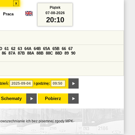
x
Piątek
07-08-2026
Praca
20:10
D
61
62
63
64A
64B
65A
65B
66
67
86
87A
87B
88A
88B
88C
88D
89
90
zień:
i godzinę:
Schematy
Pobierz
ozpowszechnianie ich bez pisemnej zgody MPK-