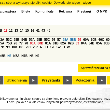
sza strona wykorzystuje pliki cookie. Dowiedz się więcej.
więcej
a pasażera
Bilety
Komunikaty
Reklama
Przetargi
O MPK
0B
11
12
13
14
15
16
41
43
45
53A
53C
53B
54B
55A
55B
55C
56
57
58A
58B
59
60A
60B
60C
60
75A
75B
76
77
78
80A
80B
81A
81B
82A
82B
83
84A
84B
85A
85B
97B
99
100
101
201
202
6.
F1
G1
G2
H
W
N5B
N6
N7A
N7B
N8
N9
Sprawdź rozkład na d
Utrudnienia
Przystanki
Połączenia
ublikowane na niniejszej stronie są chronione prawem autorskim. Kopiowanie i r
Łódź Spółka z o.o. dla celów innych niż potrzeby własne jest zabronione.