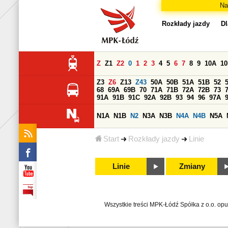
Na
Rozkłady jazdy
Dl
Z
Z1
Z2
0
1
2
3
4
5
6
7
8
9
10A
1
Z3
Z6
Z13
Z43
50A
50B
51A
51B
52
68
69A
69B
70
71A
71B
72A
72B
73
91A
91B
91C
92A
92B
93
94
96
97A
N1A
N1B
N2
N3A
N3B
N4A
N4B
N5A
Start
Rozkłady jazdy
Linie
Linie
Zmiany
Wszystkie treści MPK-Łódź Spółka z o.o. op