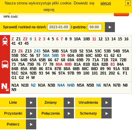
Nasza strona wykorzystuje pliki cookie. Dowiedz się
więcej
x
#
więcej.
Sprawdź rozkład na dzień:
i godzinę:
Z
Z1
Z2
0
1
2
3
4
5
6
7
8
9
10A
10B
11
12
13
14
15
16
41
43
45
Z3
Z6
Z13
Z43
50A
50B
51A
51B
52
53A
53C
53B
54B
55A
55B
55C
56
57
58A
58B
59
60A
60B
60C
60D
61
62
63
64A
64B
65A
65B
66
67
68
69A
69B
70
71A
71B
72A
72B
73
75A
75B
76
77
78
80A
80B
81A
81B
82A
82B
83
84A
84B
85A
85B
86
87A
87B
88A
88B
88C
88D
89
90
91A
91B
91C
92A
92B
93
94
96
97A
97B
99
100
101
201
202
6.
F1
G1
G2
H
W
N1A
N1B
N2
N3A
N3B
N4A
N4B
N5A
N5B
N6
N7A
N7B
N8
N9
Linie
Zmiany
Utrudnienia
Przystanki
Połączenia
Schematy
Pobierz