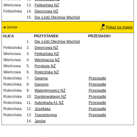
Wieńcowa
13.
Feliksińska NŻ
Feliksińska
14.
Dworcowa NŻ
15.
Dw. Łódź Olechów Wschód
Janów
Pokaż na mapie
ULICA
PRZYSTANEK
PRZESIADKI
1.
Dw. Łódź Olechów Wschód
Feliksińska
2.
Dworcowa NŻ
Wieńcowa
3.
Feliksińska NŻ
Wieńcowa
4.
Wieśniacza NŻ
Wieńcowa
5.
Przylesie NŻ
Wieńcowa
6.
Rokicińska NŻ
Rokicińska
7.
Gwarna
Przesiadki
Rokicińska
8.
Gajcego
Przesiadki
Rokicińska
9.
Walentynowicz NŻ
Przesiadki
Rokicińska
10.
Dunikowskiego NŻ
Przesiadki
Rokicińska
11.
Autostrada A1 NŻ
Przesiadki
Rokicińska
12.
Józefiaka
Przesiadki
Rokicińska
13.
Transmisyjna
Przesiadki
14.
Janów