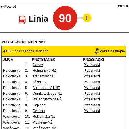
Pomoc
Powrót
90
Linia
PODSTAWOWE KIERUNKI
Dw. Łódź Olechów Wschód
Pokaż na mapie
ULICA
PRZYSTANEK
PRZESIADKI
1.
Janów
Przesiadki
Rokicińska
2.
Hetmańska NŻ
Przesiadki
Rokicińska
3.
Transmisyjna
Przesiadki
Rokicińska
4.
Józefiaka
Przesiadki
Rokicińska
5.
Autostrada A1 NŻ
Przesiadki
Rokicińska
6.
Dunikowskiego NŻ
Przesiadki
Rokicińska
7.
Walentynowicz NŻ
Przesiadki
Rokicińska
8.
Gajcego
Przesiadki
Rokicińska
9.
Gwarna
Przesiadki
Wieńcowa
10.
Rokicińska NŻ
Wieńcowa
11.
Przylesie NŻ
Wieńcowa
12.
Wieśniacza NŻ