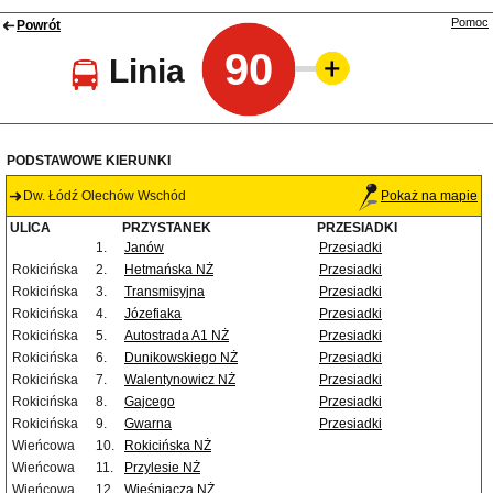
Pomoc
Powrót
90
Linia
PODSTAWOWE KIERUNKI
Dw. Łódź Olechów Wschód
Pokaż na mapie
ULICA
PRZYSTANEK
PRZESIADKI
1.
Janów
Przesiadki
Rokicińska
2.
Hetmańska NŻ
Przesiadki
Rokicińska
3.
Transmisyjna
Przesiadki
Rokicińska
4.
Józefiaka
Przesiadki
Rokicińska
5.
Autostrada A1 NŻ
Przesiadki
Rokicińska
6.
Dunikowskiego NŻ
Przesiadki
Rokicińska
7.
Walentynowicz NŻ
Przesiadki
Rokicińska
8.
Gajcego
Przesiadki
Rokicińska
9.
Gwarna
Przesiadki
Wieńcowa
10.
Rokicińska NŻ
Wieńcowa
11.
Przylesie NŻ
Wieńcowa
12.
Wieśniacza NŻ