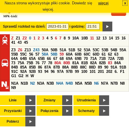
Nasza strona wykorzystuje pliki cookie. Dowiedz się
więcej
x
#
więcej.
Sprawdź rozkład na dzień:
i godzinę:
Z
Z1
Z2
0
1
2
3
4
5
6
7
8
9
10A
10B
11
12
13
14
15
16
41
43
45
Z3
Z6
Z13
Z43
50A
50B
51A
51B
52
53A
53C
53B
54B
55A
55B
55C
56
57
58A
58B
59
60A
60B
60C
60D
61
62
63
64A
64B
65A
65B
66
67
68
69A
69B
70
71A
71B
72A
72B
73
75A
75B
76
77
78
80A
80B
81A
81B
82A
82B
83
84A
84B
85A
85B
86
87A
87B
88A
88B
88C
88D
89
90
91A
91B
91C
92A
92B
93
94
96
97A
97B
99
100
101
201
202
6.
F1
G1
G2
H
W
N1A
N1B
N2
N3A
N3B
N4A
N4B
N5A
N5B
N6
N7A
N7B
N8
N9
Linie
Zmiany
Utrudnienia
Przystanki
Połączenia
Schematy
Pobierz