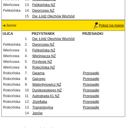
Wieńcowa
13.
Feliksińska NŻ
Feliksińska
14.
Dworcowa NŻ
15.
Dw. Łódź Olechów Wschód
Janów
Pokaż na mapie
ULICA
PRZYSTANEK
PRZESIADKI
1.
Dw. Łódź Olechów Wschód
Feliksińska
2.
Dworcowa NŻ
Wieńcowa
3.
Feliksińska NŻ
Wieńcowa
4.
Wieśniacza NŻ
Wieńcowa
5.
Przylesie NŻ
Wieńcowa
6.
Rokicińska NŻ
Rokicińska
7.
Gwarna
Przesiadki
Rokicińska
8.
Gajcego
Przesiadki
Rokicińska
9.
Walentynowicz NŻ
Przesiadki
Rokicińska
10.
Dunikowskiego NŻ
Przesiadki
Rokicińska
11.
Autostrada A1 NŻ
Przesiadki
Rokicińska
12.
Józefiaka
Przesiadki
Rokicińska
13.
Transmisyjna
Przesiadki
14.
Janów