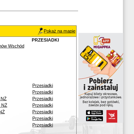
Pokaż na mapie
PRZESIADKI
chów Wschód
Przesiadki
Przesiadki
 NŻ
Przesiadki
o NŻ
Przesiadki
 NŻ
Przesiadki
Przesiadki
Przesiadki