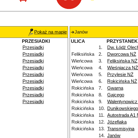
Pokaż na mapie
Janów
PRZESIADKI
ULICA
PRZYSTANEK
Przesiadki
1.
Dw. Łódź Ole
Przesiadki
Feliksińska
2.
Dworcowa NŻ
Przesiadki
Wieńcowa
3.
Feliksińska NŻ
Przesiadki
Wieńcowa
4.
Wieśniacza NŻ
Przesiadki
Wieńcowa
5.
Przylesie NŻ
Przesiadki
Wieńcowa
6.
Rokicińska NŻ
Przesiadki
Rokicińska
7.
Gwarna
Przesiadki
Rokicińska
8.
Gajcego
Przesiadki
Rokicińska
9.
Walentynowicz
Rokicińska
10.
Dunikowskieg
Rokicińska
11.
Autostrada A1
Rokicińska
12.
Józefiaka
Rokicińska
13.
Transmisyjna
14.
Janów