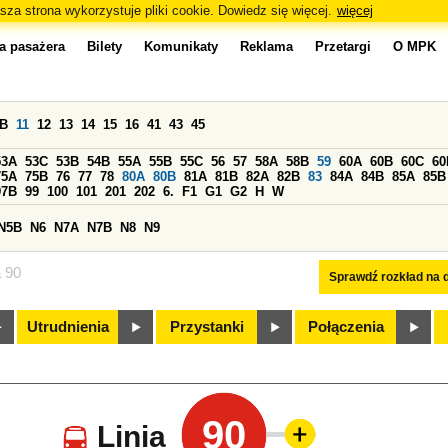
sza strona wykorzystuje pliki cookie. Dowiedz się więcej.
więcej
a pasażera
Bilety
Komunikaty
Reklama
Przetargi
O MPK
0B
11
12
13
14
15
16
41
43
45
53A
53C
53B
54B
55A
55B
55C
56
57
58A
58B
59
60A
60B
60C
60
75A
75B
76
77
78
80A
80B
81A
81B
82A
82B
83
84A
84B
85A
85B
97B
99
100
101
201
202
6.
F1
G1
G2
H
W
N5B
N6
N7A
N7B
N8
N9
a 90
Sprawdź rozkład na d
Utrudnienia
Przystanki
Połączenia
90
Linia