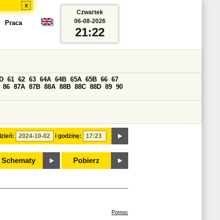
x
Czwartek
06-08-2026
Praca
21:22
D
61
62
63
64A
64B
65A
65B
66
67
86
87A
87B
88A
88B
88C
88D
89
90
zień:
i godzinę:
Schematy
Pobierz
Pomoc