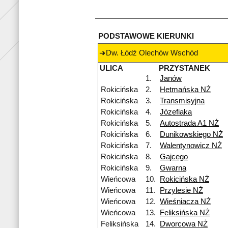
PODSTAWOWE KIERUNKI
Dw. Łódź Olechów Wschód
ULICA
PRZYSTANEK
1.
Janów
Rokicińska
2.
Hetmańska NŻ
Rokicińska
3.
Transmisyjna
Rokicińska
4.
Józefiaka
Rokicińska
5.
Autostrada A1 NŻ
Rokicińska
6.
Dunikowskiego NŻ
Rokicińska
7.
Walentynowicz NŻ
Rokicińska
8.
Gajcego
Rokicińska
9.
Gwarna
Wieńcowa
10.
Rokicińska NŻ
Wieńcowa
11.
Przylesie NŻ
Wieńcowa
12.
Wieśniacza NŻ
Wieńcowa
13.
Feliksińska NŻ
Feliksińska
14.
Dworcowa NŻ