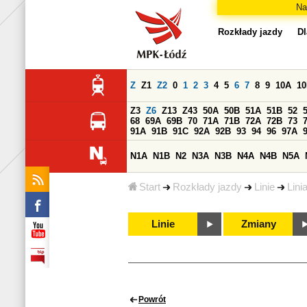
Na
Rozkłady jazdy
Dl
Z
Z1
Z2
0
1
2
3
4
5
6
7
8
9
10A
1
Z3
Z6
Z13
Z43
50A
50B
51A
51B
52
68
69A
69B
70
71A
71B
72A
72B
73
91A
91B
91C
92A
92B
93
94
96
97A
N1A
N1B
N2
N3A
N3B
N4A
N4B
N5A
Start
Rozkłady jazdy
Linie
Lini
Linie
Zmiany
Powrót