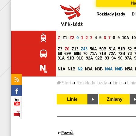
Na
Rozkłady jazdy
Dl
Z
Z1
Z2
0
1
2
3
4
5
6
7
8
9
10A
1
Z3
Z6
Z13
Z43
50A
50B
51A
51B
52
68
69A
69B
70
71A
71B
72A
72B
73
91A
91B
91C
92A
92B
93
94
96
97A
N1A
N1B
N2
N3A
N3B
N4A
N4B
N5A
Start
Rozkłady jazdy
Linie
Lini
Linie
Zmiany
Powrót