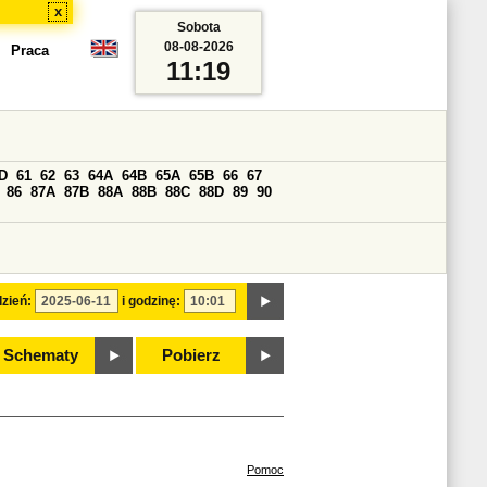
x
Sobota
08-08-2026
Praca
11:19
D
61
62
63
64A
64B
65A
65B
66
67
86
87A
87B
88A
88B
88C
88D
89
90
zień:
i godzinę:
Schematy
Pobierz
Pomoc