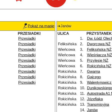
Pokaż na mapie
Janów
PRZESIADKI
ULICA
PRZYSTANEK
Przesiadki
1.
Dw. Łódź Ole
Przesiadki
Feliksińska
2.
Dworcowa NŻ
Przesiadki
Wieńcowa
3.
Feliksińska NŻ
Przesiadki
Wieńcowa
4.
Wieśniacza NŻ
Przesiadki
Wieńcowa
5.
Przylesie NŻ
Przesiadki
Wieńcowa
6.
Rokicińska NŻ
Przesiadki
Rokicińska
7.
Gwarna
Przesiadki
Rokicińska
8.
Gajcego
Przesiadki
Rokicińska
9.
Walentynowicz
Rokicińska
10.
Dunikowskieg
Rokicińska
11.
Autostrada A1
Rokicińska
12.
Józefiaka
Rokicińska
13.
Transmisyjna
14.
Janów