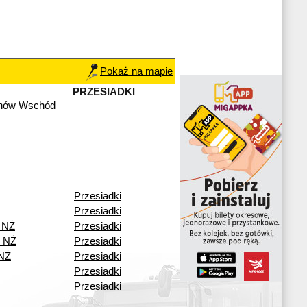
Pokaż na mapie
PRZESIADKI
chów Wschód
Przesiadki
Przesiadki
 NŻ
Przesiadki
o NŻ
Przesiadki
 NŻ
Przesiadki
Przesiadki
Przesiadki