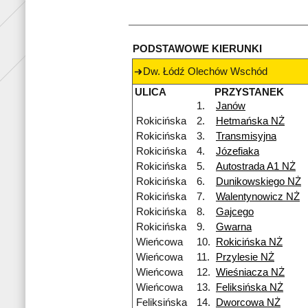
PODSTAWOWE KIERUNKI
Dw. Łódź Olechów Wschód
ULICA
PRZYSTANEK
1.
Janów
Rokicińska
2.
Hetmańska NŻ
Rokicińska
3.
Transmisyjna
Rokicińska
4.
Józefiaka
Rokicińska
5.
Autostrada A1 NŻ
Rokicińska
6.
Dunikowskiego NŻ
Rokicińska
7.
Walentynowicz NŻ
Rokicińska
8.
Gajcego
Rokicińska
9.
Gwarna
Wieńcowa
10.
Rokicińska NŻ
Wieńcowa
11.
Przylesie NŻ
Wieńcowa
12.
Wieśniacza NŻ
Wieńcowa
13.
Feliksińska NŻ
Feliksińska
14.
Dworcowa NŻ