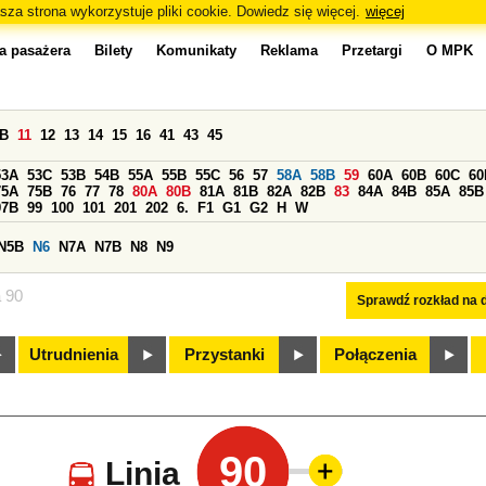
sza strona wykorzystuje pliki cookie. Dowiedz się więcej.
więcej
a pasażera
Bilety
Komunikaty
Reklama
Przetargi
O MPK
0B
11
12
13
14
15
16
41
43
45
53A
53C
53B
54B
55A
55B
55C
56
57
58A
58B
59
60A
60B
60C
60
75A
75B
76
77
78
80A
80B
81A
81B
82A
82B
83
84A
84B
85A
85B
97B
99
100
101
201
202
6.
F1
G1
G2
H
W
N5B
N6
N7A
N7B
N8
N9
a 90
Sprawdź rozkład na d
Utrudnienia
Przystanki
Połączenia
90
Linia