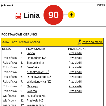
Pomoc
Powrót
90
Linia
PODSTAWOWE KIERUNKI
Dw. Łódź Olechów Wschód
Pokaż na mapie
ULICA
PRZYSTANEK
PRZESIADKI
1.
Janów
Przesiadki
Rokicińska
2.
Hetmańska NŻ
Przesiadki
Rokicińska
3.
Transmisyjna
Przesiadki
Rokicińska
4.
Józefiaka
Przesiadki
Rokicińska
5.
Autostrada A1 NŻ
Przesiadki
Rokicińska
6.
Dunikowskiego NŻ
Przesiadki
Rokicińska
7.
Walentynowicz NŻ
Przesiadki
Rokicińska
8.
Gajcego
Przesiadki
Rokicińska
9.
Gwarna
Przesiadki
Wieńcowa
10.
Rokicińska NŻ
Wieńcowa
11.
Przylesie NŻ
Wieńcowa
12.
Wieśniacza NŻ