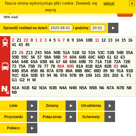
Nasza strona wykorzystuje pliki cookie. Dowiedz się
więcej
x
#
więcej.
Sprawdź rozkład na dzień:
i godzinę:
Z
Z1
Z2
0
1
2
3
4
5
6
7
8
9
10A
10B
11
12
13
14
15
16
41
43
45
Z3
Z6
Z13
Z43
50A
50B
51A
51B
52
53A
53C
53B
54B
55A
55B
55C
56
57
58A
58B
59
60A
60B
60C
60D
61
62
63
64A
64B
65A
65B
66
67
68
69A
69B
70
71A
71B
72A
72B
73
75A
75B
76
77
78
80A
80B
81A
81B
82A
82B
83
84A
84B
85A
85B
86
87A
87B
88A
88B
88C
88D
89
90
91A
91B
91C
92A
92B
93
94
96
97A
97B
99
100
101
201
202
6.
F1
G1
G2
H
W
N1A
N1B
N2
N3A
N3B
N4A
N4B
N5A
N5B
N6
N7A
N7B
N8
N9
Linie
Zmiany
Utrudnienia
Przystanki
Połączenia
Schematy
Pobierz