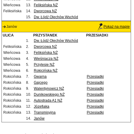
Wieńcowa
13.
Feliksińska NŻ
Feliksińska
14.
Dworcowa NŻ
15.
Dw. Łódź Olechów Wschód
Janów
Pokaż na mapie
ULICA
PRZYSTANEK
PRZESIADKI
1.
Dw. Łódź Olechów Wschód
Feliksińska
2.
Dworcowa NŻ
Wieńcowa
3.
Feliksińska NŻ
Wieńcowa
4.
Wieśniacza NŻ
Wieńcowa
5.
Przylesie NŻ
Wieńcowa
6.
Rokicińska NŻ
Rokicińska
7.
Gwarna
Przesiadki
Rokicińska
8.
Gajcego
Przesiadki
Rokicińska
9.
Walentynowicz NŻ
Przesiadki
Rokicińska
10.
Dunikowskiego NŻ
Przesiadki
Rokicińska
11.
Autostrada A1 NŻ
Przesiadki
Rokicińska
12.
Józefiaka
Przesiadki
Rokicińska
13.
Transmisyjna
Przesiadki
14.
Janów