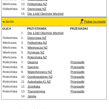
Wieńcowa
13.
Feliksińska NŻ
Feliksińska
14.
Dworcowa NŻ
15.
Dw. Łódź Olechów Wschód
Janów
Pokaż na mapie
ULICA
PRZYSTANEK
PRZESIADKI
1.
Dw. Łódź Olechów Wschód
Feliksińska
2.
Dworcowa NŻ
Wieńcowa
3.
Feliksińska NŻ
Wieńcowa
4.
Wieśniacza NŻ
Wieńcowa
5.
Przylesie NŻ
Wieńcowa
6.
Rokicińska NŻ
Rokicińska
7.
Gwarna
Przesiadki
Rokicińska
8.
Gajcego
Przesiadki
Rokicińska
9.
Walentynowicz NŻ
Przesiadki
Rokicińska
10.
Dunikowskiego NŻ
Przesiadki
Rokicińska
11.
Autostrada A1 NŻ
Przesiadki
Rokicińska
12.
Józefiaka
Przesiadki
Rokicińska
13.
Transmisyjna
Przesiadki
14.
Janów