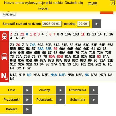
Nasza strona wykorzystuje pliki cookie. Dowiedz się
więcej
x
#
więcej.
Sprawdź rozkład na dzień:
i godzinę:
Z
Z1
Z2
0
1
2
3
4
5
6
7
8
9
10A
10B
11
12
13
14
15
16
41
43
45
Z3
Z6
Z13
Z43
50A
50B
51A
51B
52
53A
53C
53B
54B
55A
55B
55C
56
57
58A
58B
59
60A
60B
60C
60D
61
62
63
64A
64B
65A
65B
66
67
68
69A
69B
70
71A
71B
72A
72B
73
75A
75B
76
77
78
80A
80B
81A
81B
82A
82B
83
84A
84B
85A
85B
86
87A
87B
88A
88B
88C
88D
89
90
91A
91B
91C
92A
92B
93
94
96
97A
97B
99
100
101
201
202
6.
F1
G1
G2
H
W
N1A
N1B
N2
N3A
N3B
N4A
N4B
N5A
N5B
N6
N7A
N7B
N8
N9
Linie
Zmiany
Utrudnienia
Przystanki
Połączenia
Schematy
Pobierz