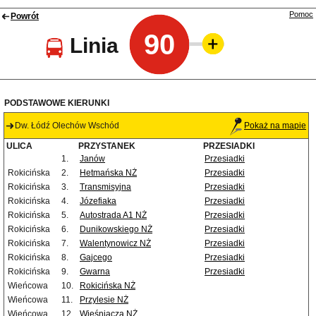
Pomoc
Powrót
90
Linia
PODSTAWOWE KIERUNKI
Dw. Łódź Olechów Wschód
Pokaż na mapie
ULICA
PRZYSTANEK
PRZESIADKI
1.
Janów
Przesiadki
Rokicińska
2.
Hetmańska NŻ
Przesiadki
Rokicińska
3.
Transmisyjna
Przesiadki
Rokicińska
4.
Józefiaka
Przesiadki
Rokicińska
5.
Autostrada A1 NŻ
Przesiadki
Rokicińska
6.
Dunikowskiego NŻ
Przesiadki
Rokicińska
7.
Walentynowicz NŻ
Przesiadki
Rokicińska
8.
Gajcego
Przesiadki
Rokicińska
9.
Gwarna
Przesiadki
Wieńcowa
10.
Rokicińska NŻ
Wieńcowa
11.
Przylesie NŻ
Wieńcowa
12.
Wieśniacza NŻ