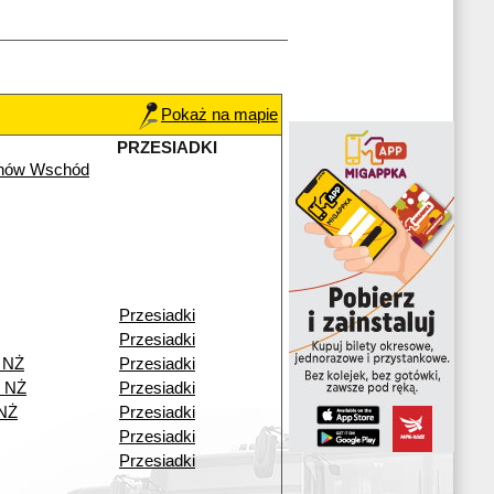
Pokaż na mapie
PRZESIADKI
chów Wschód
Przesiadki
Przesiadki
 NŻ
Przesiadki
o NŻ
Przesiadki
 NŻ
Przesiadki
Przesiadki
Przesiadki