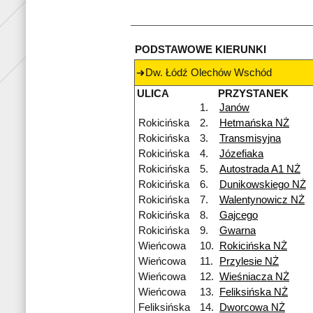
PODSTAWOWE KIERUNKI
Dw. Łódź Olechów Wschód
ULICA
PRZYSTANEK
1.
Janów
Rokicińska
2.
Hetmańska NŻ
Rokicińska
3.
Transmisyjna
Rokicińska
4.
Józefiaka
Rokicińska
5.
Autostrada A1 NŻ
Rokicińska
6.
Dunikowskiego NŻ
Rokicińska
7.
Walentynowicz NŻ
Rokicińska
8.
Gajcego
Rokicińska
9.
Gwarna
Wieńcowa
10.
Rokicińska NŻ
Wieńcowa
11.
Przylesie NŻ
Wieńcowa
12.
Wieśniacza NŻ
Wieńcowa
13.
Feliksińska NŻ
Feliksińska
14.
Dworcowa NŻ