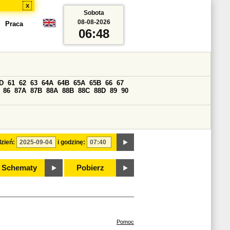
x
Sobota
08-08-2026
Praca
06:48
D
61
62
63
64A
64B
65A
65B
66
67
86
87A
87B
88A
88B
88C
88D
89
90
zień:
i godzinę:
Schematy
Pobierz
Pomoc