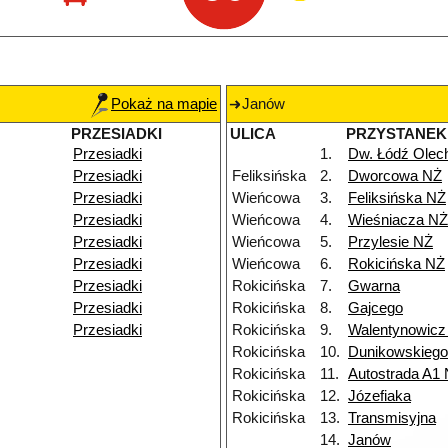
Pokaż na mapie
Janów
PRZESIADKI
ULICA
PRZYSTANEK
Przesiadki
1.
Dw. Łódź Ole
Przesiadki
Feliksińska
2.
Dworcowa NŻ
Przesiadki
Wieńcowa
3.
Feliksińska NŻ
Przesiadki
Wieńcowa
4.
Wieśniacza NŻ
Przesiadki
Wieńcowa
5.
Przylesie NŻ
Przesiadki
Wieńcowa
6.
Rokicińska NŻ
Przesiadki
Rokicińska
7.
Gwarna
Przesiadki
Rokicińska
8.
Gajcego
Przesiadki
Rokicińska
9.
Walentynowicz
Rokicińska
10.
Dunikowskieg
Rokicińska
11.
Autostrada A1
Rokicińska
12.
Józefiaka
Rokicińska
13.
Transmisyjna
14.
Janów