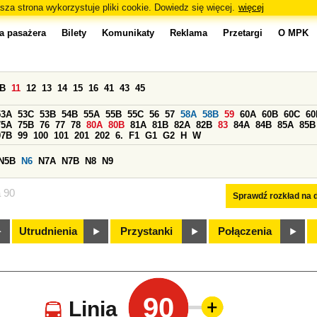
sza strona wykorzystuje pliki cookie. Dowiedz się więcej.
więcej
a pasażera
Bilety
Komunikaty
Reklama
Przetargi
O MPK
0B
11
12
13
14
15
16
41
43
45
53A
53C
53B
54B
55A
55B
55C
56
57
58A
58B
59
60A
60B
60C
60
75A
75B
76
77
78
80A
80B
81A
81B
82A
82B
83
84A
84B
85A
85B
97B
99
100
101
201
202
6.
F1
G1
G2
H
W
N5B
N6
N7A
N7B
N8
N9
a 90
Sprawdź rozkład na d
Utrudnienia
Przystanki
Połączenia
90
Linia