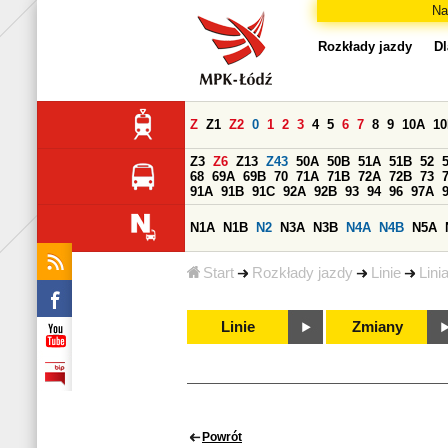
Na
Rozkłady jazdy
Dl
Z
Z1
Z2
0
1
2
3
4
5
6
7
8
9
10A
1
Z3
Z6
Z13
Z43
50A
50B
51A
51B
52
68
69A
69B
70
71A
71B
72A
72B
73
91A
91B
91C
92A
92B
93
94
96
97A
N1A
N1B
N2
N3A
N3B
N4A
N4B
N5A
Start
Rozkłady jazdy
Linie
Lini
Linie
Zmiany
Powrót