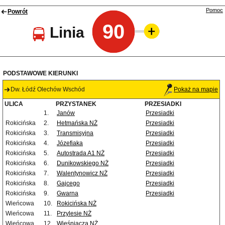
Pomoc
Powrót
90
Linia
PODSTAWOWE KIERUNKI
Dw. Łódź Olechów Wschód
Pokaż na mapie
ULICA
PRZYSTANEK
PRZESIADKI
1.
Janów
Przesiadki
Rokicińska
2.
Hetmańska NŻ
Przesiadki
Rokicińska
3.
Transmisyjna
Przesiadki
Rokicińska
4.
Józefiaka
Przesiadki
Rokicińska
5.
Autostrada A1 NŻ
Przesiadki
Rokicińska
6.
Dunikowskiego NŻ
Przesiadki
Rokicińska
7.
Walentynowicz NŻ
Przesiadki
Rokicińska
8.
Gajcego
Przesiadki
Rokicińska
9.
Gwarna
Przesiadki
Wieńcowa
10.
Rokicińska NŻ
Wieńcowa
11.
Przylesie NŻ
Wieńcowa
12.
Wieśniacza NŻ