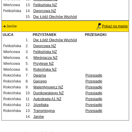
Wieńcowa
13.
Feliksińska NŻ
Feliksińska
14.
Dworcowa NŻ
15.
Dw. Łódź Olechów Wschód
Janów
Pokaż na mapie
ULICA
PRZYSTANEK
PRZESIADKI
1.
Dw. Łódź Olechów Wschód
Feliksińska
2.
Dworcowa NŻ
Wieńcowa
3.
Feliksińska NŻ
Wieńcowa
4.
Wieśniacza NŻ
Wieńcowa
5.
Przylesie NŻ
Wieńcowa
6.
Rokicińska NŻ
Rokicińska
7.
Gwarna
Przesiadki
Rokicińska
8.
Gajcego
Przesiadki
Rokicińska
9.
Walentynowicz NŻ
Przesiadki
Rokicińska
10.
Dunikowskiego NŻ
Przesiadki
Rokicińska
11.
Autostrada A1 NŻ
Przesiadki
Rokicińska
12.
Józefiaka
Przesiadki
Rokicińska
13.
Transmisyjna
Przesiadki
14.
Janów