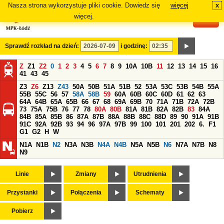
Nasza strona wykorzystuje pliki cookie. Dowiedz się
więcej
x
#
więcej.
Sprawdź rozkład na dzień:
i godzinę:
Z
Z1
Z2
0
1
2
3
4
5
6
7
8
9
10A
10B
11
12
13
14
15
16
41
43
45
Z3
Z6
Z13
Z43
50A
50B
51A
51B
52
53A
53C
53B
54B
55A
55B
55C
56
57
58A
58B
59
60A
60B
60C
60D
61
62
63
64A
64B
65A
65B
66
67
68
69A
69B
70
71A
71B
72A
72B
73
75A
75B
76
77
78
80A
80B
81A
81B
82A
82B
83
84A
84B
85A
85B
86
87A
87B
88A
88B
88C
88D
89
90
91A
91B
91C
92A
92B
93
94
96
97A
97B
99
100
101
201
202
6.
F1
G1
G2
H
W
N1A
N1B
N2
N3A
N3B
N4A
N4B
N5A
N5B
N6
N7A
N7B
N8
N9
Linie
Zmiany
Utrudnienia
Przystanki
Połączenia
Schematy
Pobierz