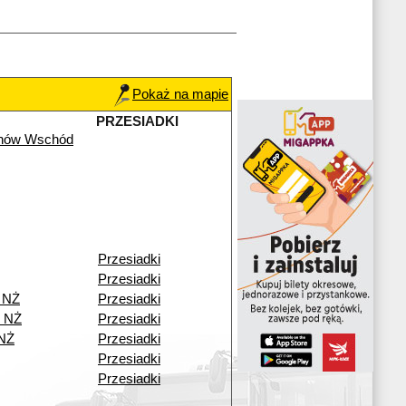
Pokaż na mapie
PRZESIADKI
chów Wschód
Przesiadki
Przesiadki
 NŻ
Przesiadki
o NŻ
Przesiadki
 NŻ
Przesiadki
Przesiadki
Przesiadki