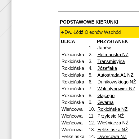
PODSTAWOWE KIERUNKI
Dw. Łódź Olechów Wschód
ULICA
PRZYSTANEK
1.
Janów
Rokicińska
2.
Hetmańska NŻ
Rokicińska
3.
Transmisyjna
Rokicińska
4.
Józefiaka
Rokicińska
5.
Autostrada A1 NŻ
Rokicińska
6.
Dunikowskiego NŻ
Rokicińska
7.
Walentynowicz NŻ
Rokicińska
8.
Gajcego
Rokicińska
9.
Gwarna
Wieńcowa
10.
Rokicińska NŻ
Wieńcowa
11.
Przylesie NŻ
Wieńcowa
12.
Wieśniacza NŻ
Wieńcowa
13.
Feliksińska NŻ
Feliksińska
14.
Dworcowa NŻ