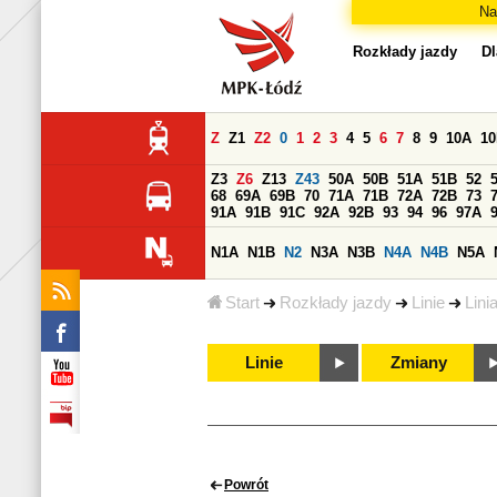
Na
Rozkłady jazdy
Dl
Z
Z1
Z2
0
1
2
3
4
5
6
7
8
9
10A
1
Z3
Z6
Z13
Z43
50A
50B
51A
51B
52
68
69A
69B
70
71A
71B
72A
72B
73
91A
91B
91C
92A
92B
93
94
96
97A
N1A
N1B
N2
N3A
N3B
N4A
N4B
N5A
Start
Rozkłady jazdy
Linie
Lini
Linie
Zmiany
Powrót