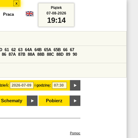
x
Piątek
07-08-2026
Praca
19:14
D
61
62
63
64A
64B
65A
65B
66
67
86
87A
87B
88A
88B
88C
88D
89
90
zień:
i godzinę:
Schematy
Pobierz
Pomoc