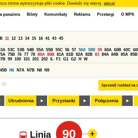
sza strona wykorzystuje pliki cookie. Dowiedz się więcej.
więcej
a pasażera
Bilety
Komunikaty
Reklama
Przetargi
O MPK
0B
11
12
13
14
15
16
41
43
45
53A
53C
53B
54B
55A
55B
55C
56
57
58A
58B
59
60A
60B
60C
60
75A
75B
76
77
78
80A
80B
81A
81B
82A
82B
83
84A
84B
85A
85B
97B
99
100
101
201
202
6.
F1
G1
G2
H
W
N5B
N6
N7A
N7B
N8
N9
a 90
Sprawdź rozkład na d
Utrudnienia
Przystanki
Połączenia
90
Linia