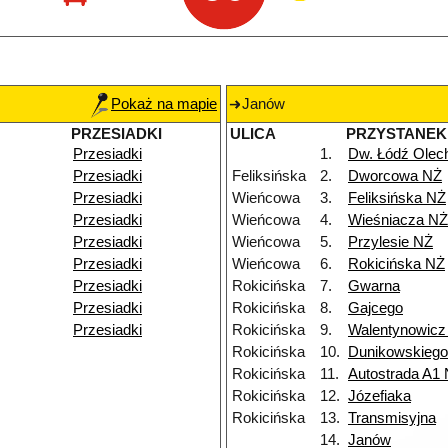
Pokaż na mapie
Janów
PRZESIADKI
ULICA
PRZYSTANEK
Przesiadki
1.
Dw. Łódź Ole
Przesiadki
Feliksińska
2.
Dworcowa NŻ
Przesiadki
Wieńcowa
3.
Feliksińska NŻ
Przesiadki
Wieńcowa
4.
Wieśniacza NŻ
Przesiadki
Wieńcowa
5.
Przylesie NŻ
Przesiadki
Wieńcowa
6.
Rokicińska NŻ
Przesiadki
Rokicińska
7.
Gwarna
Przesiadki
Rokicińska
8.
Gajcego
Przesiadki
Rokicińska
9.
Walentynowicz
Rokicińska
10.
Dunikowskieg
Rokicińska
11.
Autostrada A1
Rokicińska
12.
Józefiaka
Rokicińska
13.
Transmisyjna
14.
Janów