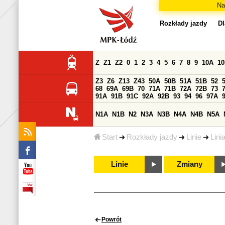
Na
Rozkłady jazdy
Dl
Z
Z1
Z2
0
1
2
3
4
5
6
7
8
9
10A
1
Z3
Z6
Z13
Z43
50A
50B
51A
51B
52
68
69A
69B
70
71A
71B
72A
72B
73
91A
91B
91C
92A
92B
93
94
96
97A
N1A
N1B
N2
N3A
N3B
N4A
N4B
N5A
Start
Rozkłady jazdy
Linie
Lini
Linie
Zmiany
Powrót