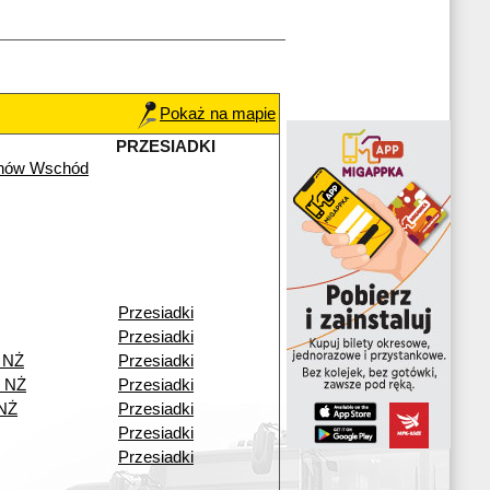
Pokaż na mapie
PRZESIADKI
chów Wschód
Przesiadki
Przesiadki
 NŻ
Przesiadki
o NŻ
Przesiadki
 NŻ
Przesiadki
Przesiadki
Przesiadki