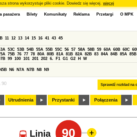
sza strona wykorzystuje pliki cookie. Dowiedz się więcej.
więcej
a pasażera
Bilety
Komunikaty
Reklama
Przetargi
O MPK
0B
11
12
13
14
15
16
41
43
45
53A
53C
53B
54B
55A
55B
55C
56
57
58A
58B
59
60A
60B
60C
60
75A
75B
76
77
78
80A
80B
81A
81B
82A
82B
83
84A
84B
85A
85B
97B
99
100
101
201
202
6.
F1
G1
G2
H
W
N5B
N6
N7A
N7B
N8
N9
a 90
Sprawdź rozkład na d
Utrudnienia
Przystanki
Połączenia
90
Linia