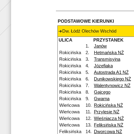
PODSTAWOWE KIERUNKI
Dw. Łódź Olechów Wschód
ULICA
PRZYSTANEK
1.
Janów
Rokicińska
2.
Hetmańska NŻ
Rokicińska
3.
Transmisyjna
Rokicińska
4.
Józefiaka
Rokicińska
5.
Autostrada A1 NŻ
Rokicińska
6.
Dunikowskiego NŻ
Rokicińska
7.
Walentynowicz NŻ
Rokicińska
8.
Gajcego
Rokicińska
9.
Gwarna
Wieńcowa
10.
Rokicińska NŻ
Wieńcowa
11.
Przylesie NŻ
Wieńcowa
12.
Wieśniacza NŻ
Wieńcowa
13.
Feliksińska NŻ
Feliksińska
14.
Dworcowa NŻ