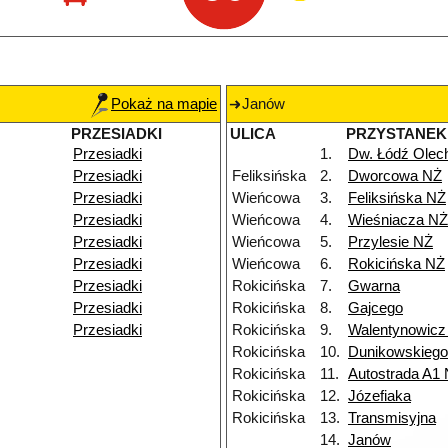
Pokaż na mapie
Janów
PRZESIADKI
ULICA
PRZYSTANEK
Przesiadki
1.
Dw. Łódź Ole
Przesiadki
Feliksińska
2.
Dworcowa NŻ
Przesiadki
Wieńcowa
3.
Feliksińska NŻ
Przesiadki
Wieńcowa
4.
Wieśniacza NŻ
Przesiadki
Wieńcowa
5.
Przylesie NŻ
Przesiadki
Wieńcowa
6.
Rokicińska NŻ
Przesiadki
Rokicińska
7.
Gwarna
Przesiadki
Rokicińska
8.
Gajcego
Przesiadki
Rokicińska
9.
Walentynowicz
Rokicińska
10.
Dunikowskieg
Rokicińska
11.
Autostrada A1
Rokicińska
12.
Józefiaka
Rokicińska
13.
Transmisyjna
14.
Janów