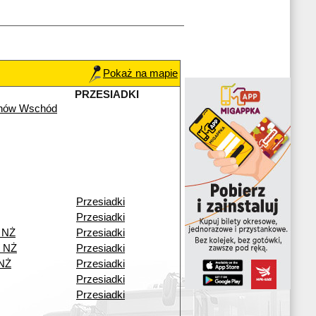
Pokaż na mapie
PRZESIADKI
chów Wschód
Przesiadki
Przesiadki
 NŻ
Przesiadki
o NŻ
Przesiadki
 NŻ
Przesiadki
Przesiadki
Przesiadki