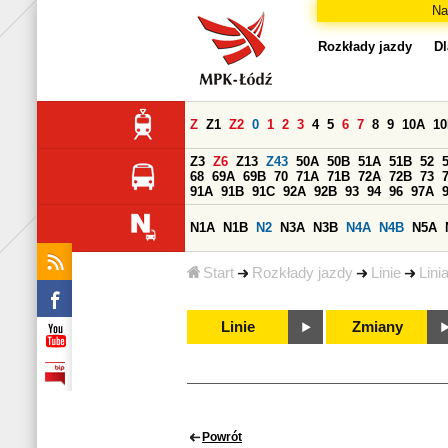
Na
Rozkłady jazdy
Dl
Z
Z1
Z2
0
1
2
3
4
5
6
7
8
9
10A
1
Z3
Z6
Z13
Z43
50A
50B
51A
51B
52
68
69A
69B
70
71A
71B
72A
72B
73
91A
91B
91C
92A
92B
93
94
96
97A
N1A
N1B
N2
N3A
N3B
N4A
N4B
N5A
Start
Rozkłady jazdy
Linie
Lini
Linie
Zmiany
Powrót