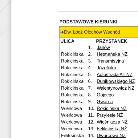
PODSTAWOWE KIERUNKI
Dw. Łódź Olechów Wschód
ULICA
PRZYSTANEK
1.
Janów
Rokicińska
2.
Hetmańska NŻ
Rokicińska
3.
Transmisyjna
Rokicińska
4.
Józefiaka
Rokicińska
5.
Autostrada A1 NŻ
Rokicińska
6.
Dunikowskiego NŻ
Rokicińska
7.
Walentynowicz NŻ
Rokicińska
8.
Gajcego
Rokicińska
9.
Gwarna
Wieńcowa
10.
Rokicińska NŻ
Wieńcowa
11.
Przylesie NŻ
Wieńcowa
12.
Wieśniacza NŻ
Wieńcowa
13.
Feliksińska NŻ
Feliksińska
14.
Dworcowa NŻ