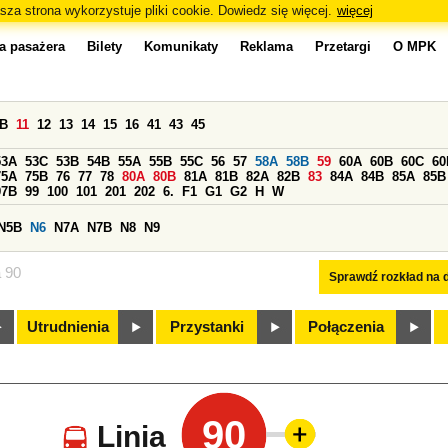
sza strona wykorzystuje pliki cookie. Dowiedz się więcej.
więcej
a pasażera
Bilety
Komunikaty
Reklama
Przetargi
O MPK
0B
11
12
13
14
15
16
41
43
45
53A
53C
53B
54B
55A
55B
55C
56
57
58A
58B
59
60A
60B
60C
60
75A
75B
76
77
78
80A
80B
81A
81B
82A
82B
83
84A
84B
85A
85B
97B
99
100
101
201
202
6.
F1
G1
G2
H
W
N5B
N6
N7A
N7B
N8
N9
a 90
Sprawdź rozkład na d
Utrudnienia
Przystanki
Połączenia
90
Linia