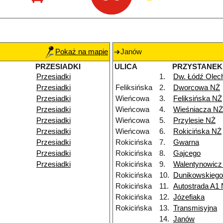
Pokaż na mapie
Janów
PRZESIADKI
ULICA
PRZYSTANEK
Przesiadki
1.
Dw. Łódź Ole
Przesiadki
Feliksińska
2.
Dworcowa NŻ
Przesiadki
Wieńcowa
3.
Feliksińska NŻ
Przesiadki
Wieńcowa
4.
Wieśniacza NŻ
Przesiadki
Wieńcowa
5.
Przylesie NŻ
Przesiadki
Wieńcowa
6.
Rokicińska NŻ
Przesiadki
Rokicińska
7.
Gwarna
Przesiadki
Rokicińska
8.
Gajcego
Przesiadki
Rokicińska
9.
Walentynowicz
Rokicińska
10.
Dunikowskieg
Rokicińska
11.
Autostrada A1
Rokicińska
12.
Józefiaka
Rokicińska
13.
Transmisyjna
14.
Janów