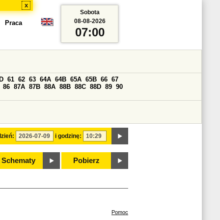
x
Sobota
08-08-2026
Praca
07:00
D
61
62
63
64A
64B
65A
65B
66
67
86
87A
87B
88A
88B
88C
88D
89
90
zień:
i godzinę:
Schematy
Pobierz
Pomoc