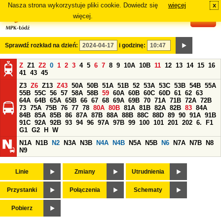
Nasza strona wykorzystuje pliki cookie. Dowiedz się
więcej
x
#
więcej.
Sprawdź rozkład na dzień:
i godzinę:
Z
Z1
Z2
0
1
2
3
4
5
6
7
8
9
10A
10B
11
12
13
14
15
16
41
43
45
Z3
Z6
Z13
Z43
50A
50B
51A
51B
52
53A
53C
53B
54B
55A
55B
55C
56
57
58A
58B
59
60A
60B
60C
60D
61
62
63
64A
64B
65A
65B
66
67
68
69A
69B
70
71A
71B
72A
72B
73
75A
75B
76
77
78
80A
80B
81A
81B
82A
82B
83
84A
84B
85A
85B
86
87A
87B
88A
88B
88C
88D
89
90
91A
91B
91C
92A
92B
93
94
96
97A
97B
99
100
101
201
202
6.
F1
G1
G2
H
W
N1A
N1B
N2
N3A
N3B
N4A
N4B
N5A
N5B
N6
N7A
N7B
N8
N9
Linie
Zmiany
Utrudnienia
Przystanki
Połączenia
Schematy
Pobierz