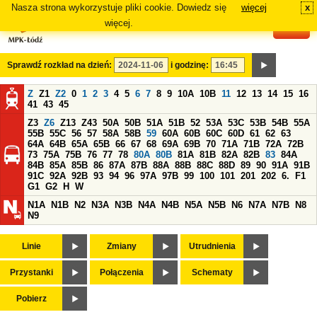
Nasza strona wykorzystuje pliki cookie. Dowiedz się
więcej
x
#
więcej.
Sprawdź rozkład na dzień:
i godzinę:
Z
Z1
Z2
0
1
2
3
4
5
6
7
8
9
10A
10B
11
12
13
14
15
16
41
43
45
Z3
Z6
Z13
Z43
50A
50B
51A
51B
52
53A
53C
53B
54B
55A
55B
55C
56
57
58A
58B
59
60A
60B
60C
60D
61
62
63
64A
64B
65A
65B
66
67
68
69A
69B
70
71A
71B
72A
72B
73
75A
75B
76
77
78
80A
80B
81A
81B
82A
82B
83
84A
84B
85A
85B
86
87A
87B
88A
88B
88C
88D
89
90
91A
91B
91C
92A
92B
93
94
96
97A
97B
99
100
101
201
202
6.
F1
G1
G2
H
W
N1A
N1B
N2
N3A
N3B
N4A
N4B
N5A
N5B
N6
N7A
N7B
N8
N9
Linie
Zmiany
Utrudnienia
Przystanki
Połączenia
Schematy
Pobierz