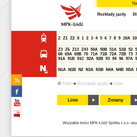
Na
Rozkłady jazdy
Dl
Z
Z1
Z2
0
1
2
3
4
5
6
7
8
9
10A
1
Z3
Z6
Z13
Z43
50A
50B
51A
51B
52
68
69A
69B
70
71A
71B
72A
72B
73
91A
91B
91C
92A
92B
93
94
96
97A
N1A
N1B
N2
N3A
N3B
N4A
N4B
N5A
Start
Rozkłady jazdy
Linie
Linie
Zmiany
Wszystkie treści MPK-Łódź Spółka z o.o. op