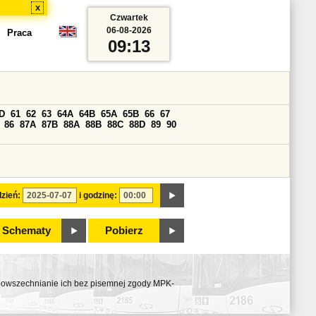
x
Czwartek
06-08-2026
Praca
09:13
D
61
62
63
64A
64B
65A
65B
66
67
86
87A
87B
88A
88B
88C
88D
89
90
zień:
i godzinę:
Schematy
Pobierz
ozpowszechnianie ich bez pisemnej zgody MPK-