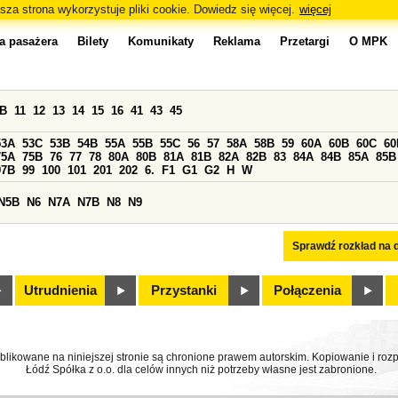
sza strona wykorzystuje pliki cookie. Dowiedz się więcej.
więcej
a pasażera
Bilety
Komunikaty
Reklama
Przetargi
O MPK
0B
11
12
13
14
15
16
41
43
45
53A
53C
53B
54B
55A
55B
55C
56
57
58A
58B
59
60A
60B
60C
60
75A
75B
76
77
78
80A
80B
81A
81B
82A
82B
83
84A
84B
85A
85B
97B
99
100
101
201
202
6.
F1
G1
G2
H
W
N5B
N6
N7A
N7B
N8
N9
Sprawdź rozkład na d
Utrudnienia
Przystanki
Połączenia
ublikowane na niniejszej stronie są chronione prawem autorskim. Kopiowanie i r
Łódź Spółka z o.o. dla celów innych niż potrzeby własne jest zabronione.