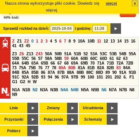
Nasza strona wykorzystuje pliki cookie. Dowiedz się
więcej
x
#
więcej.
Sprawdź rozkład na dzień:
i godzinę:
Z
Z1
Z2
0
1
2
3
4
5
6
7
8
9
10A
10B
11
12
13
14
15
16
41
43
45
Z3
Z6
Z13
Z43
50A
50B
51A
51B
52
53A
53C
53B
54B
55A
55B
55C
56
57
58A
58B
59
60A
60B
60C
60D
61
62
63
64A
64B
65A
65B
66
67
68
69A
69B
70
71A
71B
72A
72B
73
75A
75B
76
77
78
80A
80B
81A
81B
82A
82B
83
84A
84B
85A
85B
86
87A
87B
88A
88B
88C
88D
89
90
91A
91B
91C
92A
92B
93
94
96
97A
97B
99
100
101
201
202
6.
F1
G1
G2
H
W
N1A
N1B
N2
N3A
N3B
N4A
N4B
N5A
N5B
N6
N7A
N7B
N8
N9
Linie
Zmiany
Utrudnienia
Przystanki
Połączenia
Schematy
Pobierz