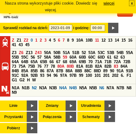
Nasza strona wykorzystuje pliki cookie. Dowiedz się
więcej
x
#
więcej.
Sprawdź rozkład na dzień:
i godzinę:
Z
Z1
Z2
0
1
2
3
4
5
6
7
8
9
10A
10B
11
12
13
14
15
16
41
43
45
Z3
Z6
Z13
Z43
50A
50B
51A
51B
52
53A
53C
53B
54B
55A
55B
55C
56
57
58A
58B
59
60A
60B
60C
60D
61
62
63
64A
64B
65A
65B
66
67
68
69A
69B
70
71A
71B
72A
72B
73
75A
75B
76
77
78
80A
80B
81A
81B
82A
82B
83
84A
84B
85A
85B
86
87A
87B
88A
88B
88C
88D
89
90
91A
91B
91C
92A
92B
93
94
96
97A
97B
99
100
101
201
202
6.
F1
G1
G2
H
W
N1A
N1B
N2
N3A
N3B
N4A
N4B
N5A
N5B
N6
N7A
N7B
N8
N9
Linie
Zmiany
Utrudnienia
Przystanki
Połączenia
Schematy
Pobierz