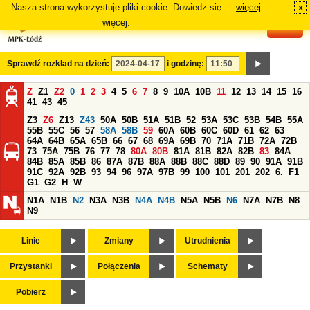
Nasza strona wykorzystuje pliki cookie. Dowiedz się
więcej
x
#
więcej.
Sprawdź rozkład na dzień:
i godzinę:
Z
Z1
Z2
0
1
2
3
4
5
6
7
8
9
10A
10B
11
12
13
14
15
16
41
43
45
Z3
Z6
Z13
Z43
50A
50B
51A
51B
52
53A
53C
53B
54B
55A
55B
55C
56
57
58A
58B
59
60A
60B
60C
60D
61
62
63
64A
64B
65A
65B
66
67
68
69A
69B
70
71A
71B
72A
72B
73
75A
75B
76
77
78
80A
80B
81A
81B
82A
82B
83
84A
84B
85A
85B
86
87A
87B
88A
88B
88C
88D
89
90
91A
91B
91C
92A
92B
93
94
96
97A
97B
99
100
101
201
202
6.
F1
G1
G2
H
W
N1A
N1B
N2
N3A
N3B
N4A
N4B
N5A
N5B
N6
N7A
N7B
N8
N9
Linie
Zmiany
Utrudnienia
Przystanki
Połączenia
Schematy
Pobierz