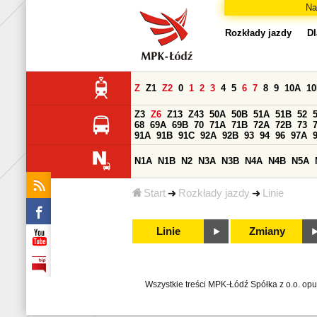
Na
Rozkłady jazdy
Dl
Z
Z1
Z2
0
1
2
3
4
5
6
7
8
9
10A
1
Z3
Z6
Z13
Z43
50A
50B
51A
51B
52
68
69A
69B
70
71A
71B
72A
72B
73
91A
91B
91C
92A
92B
93
94
96
97A
N1A
N1B
N2
N3A
N3B
N4A
N4B
N5A
Start
Rozkłady jazdy
Linie
Linie
Zmiany
Wszystkie treści MPK-Łódź Spółka z o.o. op