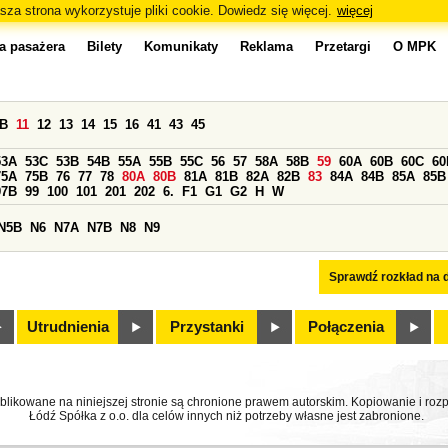
sza strona wykorzystuje pliki cookie. Dowiedz się więcej.
więcej
a pasażera
Bilety
Komunikaty
Reklama
Przetargi
O MPK
0B
11
12
13
14
15
16
41
43
45
53A
53C
53B
54B
55A
55B
55C
56
57
58A
58B
59
60A
60B
60C
60
75A
75B
76
77
78
80A
80B
81A
81B
82A
82B
83
84A
84B
85A
85B
97B
99
100
101
201
202
6.
F1
G1
G2
H
W
N5B
N6
N7A
N7B
N8
N9
Sprawdź rozkład na d
Utrudnienia
Przystanki
Połączenia
ublikowane na niniejszej stronie są chronione prawem autorskim. Kopiowanie i r
Łódź Spółka z o.o. dla celów innych niż potrzeby własne jest zabronione.