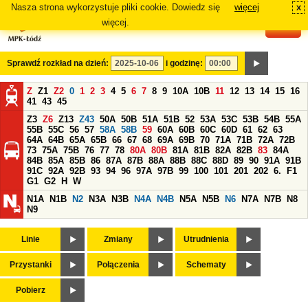
Nasza strona wykorzystuje pliki cookie. Dowiedz się
więcej
x
#
więcej.
Sprawdź rozkład na dzień:
i godzinę:
Z
Z1
Z2
0
1
2
3
4
5
6
7
8
9
10A
10B
11
12
13
14
15
16
41
43
45
Z3
Z6
Z13
Z43
50A
50B
51A
51B
52
53A
53C
53B
54B
55A
55B
55C
56
57
58A
58B
59
60A
60B
60C
60D
61
62
63
64A
64B
65A
65B
66
67
68
69A
69B
70
71A
71B
72A
72B
73
75A
75B
76
77
78
80A
80B
81A
81B
82A
82B
83
84A
84B
85A
85B
86
87A
87B
88A
88B
88C
88D
89
90
91A
91B
91C
92A
92B
93
94
96
97A
97B
99
100
101
201
202
6.
F1
G1
G2
H
W
N1A
N1B
N2
N3A
N3B
N4A
N4B
N5A
N5B
N6
N7A
N7B
N8
N9
Linie
Zmiany
Utrudnienia
Przystanki
Połączenia
Schematy
Pobierz