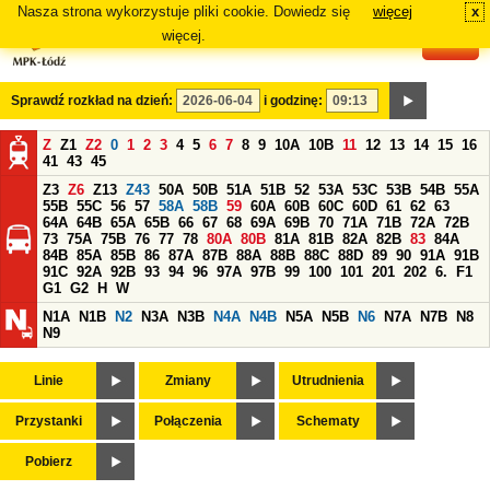
Nasza strona wykorzystuje pliki cookie. Dowiedz się
więcej
x
#
więcej.
Sprawdź rozkład na dzień:
i godzinę:
Z
Z1
Z2
0
1
2
3
4
5
6
7
8
9
10A
10B
11
12
13
14
15
16
41
43
45
Z3
Z6
Z13
Z43
50A
50B
51A
51B
52
53A
53C
53B
54B
55A
55B
55C
56
57
58A
58B
59
60A
60B
60C
60D
61
62
63
64A
64B
65A
65B
66
67
68
69A
69B
70
71A
71B
72A
72B
73
75A
75B
76
77
78
80A
80B
81A
81B
82A
82B
83
84A
84B
85A
85B
86
87A
87B
88A
88B
88C
88D
89
90
91A
91B
91C
92A
92B
93
94
96
97A
97B
99
100
101
201
202
6.
F1
G1
G2
H
W
N1A
N1B
N2
N3A
N3B
N4A
N4B
N5A
N5B
N6
N7A
N7B
N8
N9
Linie
Zmiany
Utrudnienia
Przystanki
Połączenia
Schematy
Pobierz