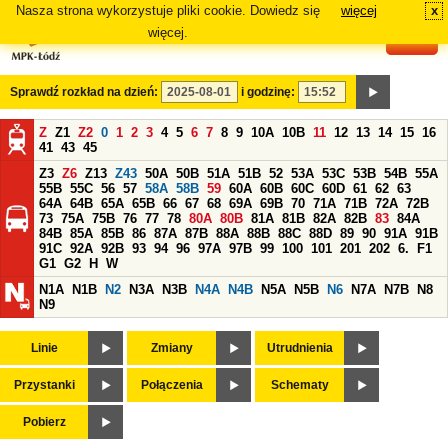
Nasza strona wykorzystuje pliki cookie. Dowiedz się
więcej
x
#
więcej.
Sprawdź rozkład na dzień:
i godzinę:
Z
Z1
Z2
0
1
2
3
4
5
6
7
8
9
10A
10B
11
12
13
14
15
16
41
43
45
Z3
Z6
Z13
Z43
50A
50B
51A
51B
52
53A
53C
53B
54B
55A
55B
55C
56
57
58A
58B
59
60A
60B
60C
60D
61
62
63
64A
64B
65A
65B
66
67
68
69A
69B
70
71A
71B
72A
72B
73
75A
75B
76
77
78
80A
80B
81A
81B
82A
82B
83
84A
84B
85A
85B
86
87A
87B
88A
88B
88C
88D
89
90
91A
91B
91C
92A
92B
93
94
96
97A
97B
99
100
101
201
202
6.
F1
G1
G2
H
W
N1A
N1B
N2
N3A
N3B
N4A
N4B
N5A
N5B
N6
N7A
N7B
N8
N9
Linie
Zmiany
Utrudnienia
Przystanki
Połączenia
Schematy
Pobierz