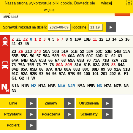
Nasza strona wykorzystuje pliki cookie. Dowiedz się
więcej
x
#
więcej.
Sprawdź rozkład na dzień:
i godzinę:
Z
Z1
Z2
0
1
2
3
4
5
6
7
8
9
10A
10B
11
12
13
14
15
16
41
43
45
Z3
Z6
Z13
Z43
50A
50B
51A
51B
52
53A
53C
53B
54B
55A
55B
55C
56
57
58A
58B
59
60A
60B
60C
60D
61
62
63
64A
64B
65A
65B
66
67
68
69A
69B
70
71A
71B
72A
72B
73
75A
75B
76
77
78
80A
80B
81A
81B
82A
82B
83
84A
84B
85A
85B
86
87A
87B
88A
88B
88C
88D
89
90
91A
91B
91C
92A
92B
93
94
96
97A
97B
99
100
101
201
202
6.
F1
G1
G2
H
W
N1A
N1B
N2
N3A
N3B
N4A
N4B
N5A
N5B
N6
N7A
N7B
N8
N9
Linie
Zmiany
Utrudnienia
Przystanki
Połączenia
Schematy
Pobierz