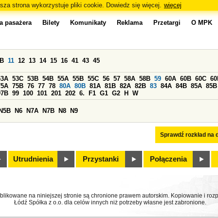
sza strona wykorzystuje pliki cookie. Dowiedz się więcej.
więcej
a pasażera
Bilety
Komunikaty
Reklama
Przetargi
O MPK
0B
11
12
13
14
15
16
41
43
45
53A
53C
53B
54B
55A
55B
55C
56
57
58A
58B
59
60A
60B
60C
60
75A
75B
76
77
78
80A
80B
81A
81B
82A
82B
83
84A
84B
85A
85B
97B
99
100
101
201
202
6.
F1
G1
G2
H
W
N5B
N6
N7A
N7B
N8
N9
Sprawdź rozkład na d
Utrudnienia
Przystanki
Połączenia
ublikowane na niniejszej stronie są chronione prawem autorskim. Kopiowanie i r
Łódź Spółka z o.o. dla celów innych niż potrzeby własne jest zabronione.