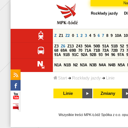
Na
Rozkłady jazdy
Dl
Z
Z1
Z2
0
1
2
3
4
5
6
7
8
9
10A
1
Z3
Z6
Z13
Z43
50A
50B
51A
51B
52
68
69A
69B
70
71A
71B
72A
72B
73
91A
91B
91C
92A
92B
93
94
96
97A
N1A
N1B
N2
N3A
N3B
N4A
N4B
N5A
Start
Rozkłady jazdy
Linie
Linie
Zmiany
Wszystkie treści MPK-Łódź Spółka z o.o. op