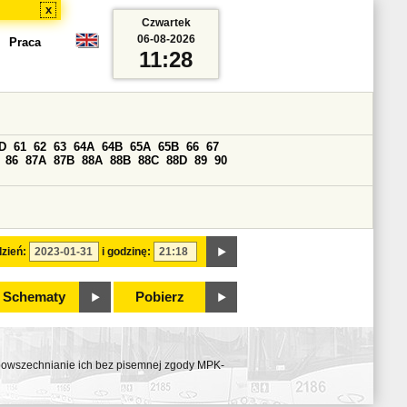
x
Czwartek
06-08-2026
Praca
11:28
D
61
62
63
64A
64B
65A
65B
66
67
86
87A
87B
88A
88B
88C
88D
89
90
zień:
i godzinę:
Schematy
Pobierz
ozpowszechnianie ich bez pisemnej zgody MPK-