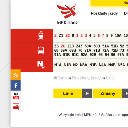
Na
Rozkłady jazdy
Dl
Z
Z1
Z2
0
1
2
3
4
5
6
7
8
9
10A
1
Z3
Z6
Z13
Z43
50A
50B
51A
51B
52
68
69A
69B
70
71A
71B
72A
72B
73
91A
91B
91C
92A
92B
93
94
96
97A
N1A
N1B
N2
N3A
N3B
N4A
N4B
N5A
Start
Rozkłady jazdy
Linie
Linie
Zmiany
Wszystkie treści MPK-Łódź Spółka z o.o. op