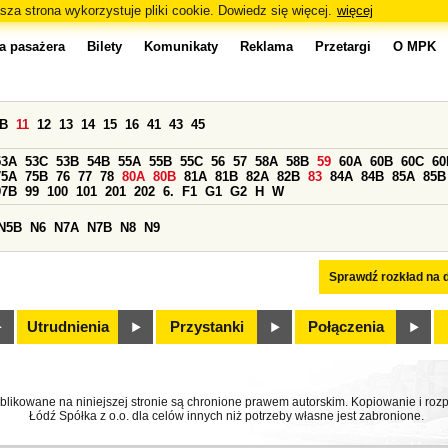
sza strona wykorzystuje pliki cookie. Dowiedz się więcej.
więcej
a pasażera
Bilety
Komunikaty
Reklama
Przetargi
O MPK
0B
11
12
13
14
15
16
41
43
45
53A
53C
53B
54B
55A
55B
55C
56
57
58A
58B
59
60A
60B
60C
60
75A
75B
76
77
78
80A
80B
81A
81B
82A
82B
83
84A
84B
85A
85B
97B
99
100
101
201
202
6.
F1
G1
G2
H
W
N5B
N6
N7A
N7B
N8
N9
Sprawdź rozkład na d
Utrudnienia
Przystanki
Połączenia
ublikowane na niniejszej stronie są chronione prawem autorskim. Kopiowanie i r
Łódź Spółka z o.o. dla celów innych niż potrzeby własne jest zabronione.