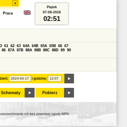
x
Piątek
07-08-2026
Praca
02:51
D
61
62
63
64A
64B
65A
65B
66
67
86
87A
87B
88A
88B
88C
88D
89
90
zień:
i godzinę:
Schematy
Pobierz
ozpowszechnianie ich bez pisemnej zgody MPK-