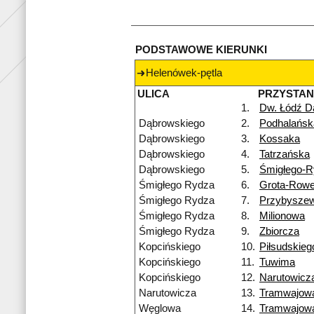
PODSTAWOWE KIERUNKI
Helenówek-pętla
ULICA
PRZYSTA
1.
Dw. Łódź D
Dąbrowskiego
2.
Podhalańsk
Dąbrowskiego
3.
Kossaka
Dąbrowskiego
4.
Tatrzańska
Dąbrowskiego
5.
Śmigłego-R
Śmigłego Rydza
6.
Grota-Rowe
Śmigłego Rydza
7.
Przybysze
Śmigłego Rydza
8.
Milionowa
Śmigłego Rydza
9.
Zbiorcza
Kopcińskiego
10.
Piłsudskieg
Kopcińskiego
11.
Tuwima
Kopcińskiego
12.
Narutowicz
Narutowicza
13.
Tramwajow
Węglowa
14.
Tramwajow