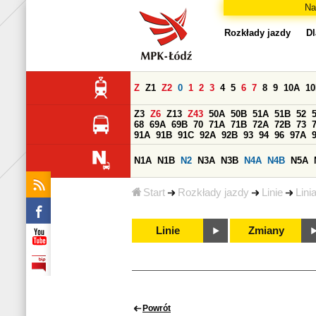
Na
Rozkłady jazdy
Dl
Z
Z1
Z2
0
1
2
3
4
5
6
7
8
9
10A
1
Z3
Z6
Z13
Z43
50A
50B
51A
51B
52
68
69A
69B
70
71A
71B
72A
72B
73
91A
91B
91C
92A
92B
93
94
96
97A
N1A
N1B
N2
N3A
N3B
N4A
N4B
N5A
Start
Rozkłady jazdy
Linie
Lini
Linie
Zmiany
Powrót