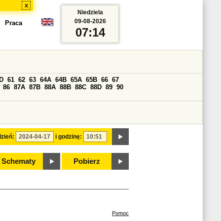
x
Niedziela
09-08-2026
Praca
07:14
D
61
62
63
64A
64B
65A
65B
66
67
86
87A
87B
88A
88B
88C
88D
89
90
zień:
i godzinę:
Schematy
Pobierz
Pomoc