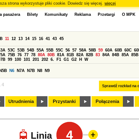
sza strona wykorzystuje pliki cookie. Dowiedz się więcej.
więcej
a pasażera
Bilety
Komunikaty
Reklama
Przetargi
O MPK
0B
11
12
13
14
15
16
41
43
45
53A
53C
53B
54B
55A
55B
55C
56
57
58A
58B
59
60A
60B
60C
60
75A
75B
76
77
78
80A
80B
81A
81B
82A
82B
83
84A
84B
85A
85B
97B
99
100
101
201
202
6.
F1
G1
G2
H
W
N5B
N6
N7A
N7B
N8
N9
a 4
Sprawdź rozkład na d
Utrudnienia
Przystanki
Połączenia
4
Linia