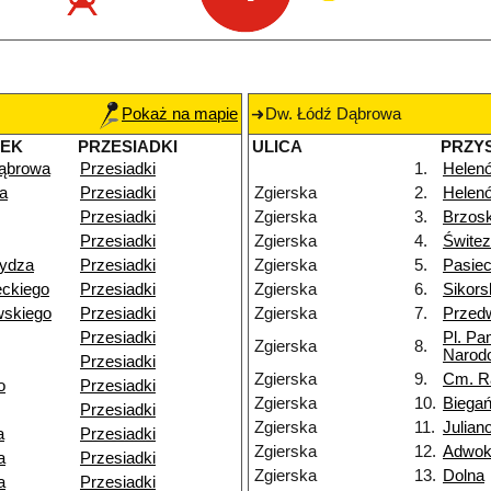
Pokaż na mapie
Dw. Łódź Dąbrowa
NEK
PRZESIADKI
ULICA
PRZY
ąbrowa
Przesiadki
1.
Helenó
a
Przesiadki
Zgierska
2.
Helen
Przesiadki
Zgierska
3.
Brzos
Przesiadki
Zgierska
4.
Świtez
ydza
Przesiadki
Zgierska
5.
Pasie
ckiego
Przesiadki
Zgierska
6.
Sikors
wskiego
Przesiadki
Zgierska
7.
Przedw
Przesiadki
Pl. Pa
Zgierska
8.
Narod
Przesiadki
Zgierska
9.
Cm. R
o
Przesiadki
Zgierska
10.
Biegań
Przesiadki
Zgierska
11.
Julia
a
Przesiadki
Zgierska
12.
Adwok
a
Przesiadki
Zgierska
13.
Dolna
a
Przesiadki