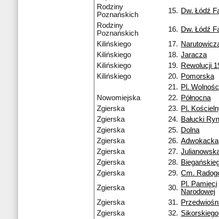
Rodziny
15.
Dw. Łódź F
Poznańskich
Rodziny
16.
Dw. Łódź F
Poznańskich
Kilińskiego
17.
Narutowicz
Kilińskiego
18.
Jaracza
Kilińskiego
19.
Rewolucji 1
Kilińskiego
20.
Pomorska
21.
Pl. Wolnośc
Nowomiejska
22.
Północna
Zgierska
23.
Pl. Kościel
Zgierska
24.
Bałucki Ry
Zgierska
25.
Dolna
Zgierska
26.
Adwokacka
Zgierska
27.
Julianowsk
Zgierska
28.
Biegańskie
Zgierska
29.
Cm. Radog
Pl. Pamięci
Zgierska
30.
Narodowej
Zgierska
31.
Przedwiośn
Zgierska
32.
Sikorskiego