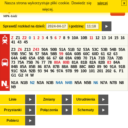
Nasza strona wykorzystuje pliki cookie. Dowiedz się
więcej
x
#
więcej.
Sprawdź rozkład na dzień:
i godzinę:
Z
Z1
Z2
0
1
2
3
4
5
6
7
8
9
10A
10B
11
12
13
14
15
16
41
43
45
Z3
Z6
Z13
Z43
50A
50B
51A
51B
52
53A
53C
53B
54B
55A
55B
55C
56
57
58A
58B
59
60A
60B
60C
60D
61
62
63
64A
64B
65A
65B
66
67
68
69A
69B
70
71A
71B
72A
72B
73
75A
75B
76
77
78
80A
80B
81A
81B
82A
82B
83
84A
84B
85A
85B
86
87A
87B
88A
88B
88C
88D
89
90
91A
91B
91C
92A
92B
93
94
96
97A
97B
99
100
101
201
202
6.
F1
G1
G2
H
W
N1A
N1B
N2
N3A
N3B
N4A
N4B
N5A
N5B
N6
N7A
N7B
N8
N9
Linie
Zmiany
Utrudnienia
Przystanki
Połączenia
Schematy
Pobierz