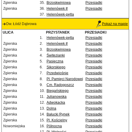
Zgierska
35.
Brzoskwiniowa
Przesiadki
Zgierska
36.
Helenówek #
Przesiadki
37.
Helenówek-pętla
Dw. Łódź Dąbrowa
Pokaż na mapie
ULICA
PRZYSTANEK
PRZESIADKI
1.
Helenówek-pętla
Przesiadki
Zgierska
2.
Helenówek #
Przesiadki
Zgierska
3.
Brzoskwiniowa
Przesiadki
Zgierska
4.
Świtezianki
Przesiadki
Zgierska
5.
Pasieczna
Przesiadki
Zgierska
6.
Sikorskiego
Przesiadki
Zgierska
7.
Przedwiośnie
Przesiadki
Zgierska
8.
Pl. Pamięci Narodowej
Przesiadki
Zgierska
9.
Cm. Radogoszcz
Przesiadki
Zgierska
10.
Biegańskiego
Przesiadki
Zgierska
11.
Julianowska
Przesiadki
Zgierska
12.
Adwokacka
Przesiadki
Zgierska
13.
Dolna
Przesiadki
Zgierska
14.
Bałucki Rynek
Przesiadki
Zgierska
15.
Pl. Kościelny
Przesiadki
Nowomiejska
16.
Północna
Przesiadki