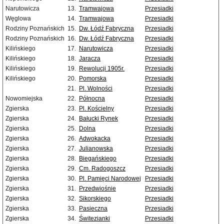
Narutowicza
13.
Tramwajowa
Przesiadki
Węglowa
14.
Tramwajowa
Przesiadki
Rodziny Poznańskich
15.
Dw. Łódź Fabryczna
Przesiadki
Rodziny Poznańskich
16.
Dw. Łódź Fabryczna
Przesiadki
Kilińskiego
17.
Narutowicza
Przesiadki
Kilińskiego
18.
Jaracza
Przesiadki
Kilińskiego
19.
Rewolucji 1905r.
Przesiadki
Kilińskiego
20.
Pomorska
Przesiadki
21.
Pl. Wolności
Przesiadki
Nowomiejska
22.
Północna
Przesiadki
Zgierska
23.
Pl. Kościelny
Przesiadki
Zgierska
24.
Bałucki Rynek
Przesiadki
Zgierska
25.
Dolna
Przesiadki
Zgierska
26.
Adwokacka
Przesiadki
Zgierska
27.
Julianowska
Przesiadki
Zgierska
28.
Biegańskiego
Przesiadki
Zgierska
29.
Cm. Radogoszcz
Przesiadki
Zgierska
30.
Pl. Pamięci Narodowej
Przesiadki
Zgierska
31.
Przedwiośnie
Przesiadki
Zgierska
32.
Sikorskiego
Przesiadki
Zgierska
33.
Pasieczna
Przesiadki
Zgierska
34.
Świtezianki
Przesiadki