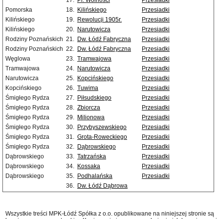
17.
Pl. Wolności
Przesiadki
Pomorska
18.
Kilińskiego
Przesiadki
Kilińskiego
19.
Rewolucji 1905r.
Przesiadki
Kilińskiego
20.
Narutowicza
Przesiadki
Rodziny Poznańskich
21.
Dw. Łódź Fabryczna
Przesiadki
Rodziny Poznańskich
22.
Dw. Łódź Fabryczna
Przesiadki
Węglowa
23.
Tramwajowa
Przesiadki
Tramwajowa
24.
Narutowicza
Przesiadki
Narutowicza
25.
Kopcińskiego
Przesiadki
Kopcińskiego
26.
Tuwima
Przesiadki
Śmigłego Rydza
27.
Piłsudskiego
Przesiadki
Śmigłego Rydza
28.
Zbiorcza
Przesiadki
Śmigłego Rydza
29.
Milionowa
Przesiadki
Śmigłego Rydza
30.
Przybyszewskiego
Przesiadki
Śmigłego Rydza
31.
Grota-Roweckiego
Przesiadki
Śmigłego Rydza
32.
Dąbrowskiego
Przesiadki
Dąbrowskiego
33.
Tatrzańska
Przesiadki
Dąbrowskiego
34.
Kossaka
Przesiadki
Dąbrowskiego
35.
Podhalańska
Przesiadki
36.
Dw. Łódź Dąbrowa
Wszystkie treści MPK-Łódź Spółka z o.o. opublikowane na niniejszej stronie są