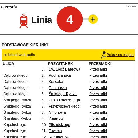
Pomoc
Powrót
4
Linia
PODSTAWOWE KIERUNKI
Helenówek-pętla
Pokaż na mapie
ULICA
PRZYSTANEK
PRZESIADKI
1.
Dw. Łódź Dąbrowa
Przesiadki
Dąbrowskiego
2.
Podhalańska
Przesiadki
Dąbrowskiego
3.
Kossaka
Przesiadki
Dąbrowskiego
4.
Tatrzańska
Przesiadki
Dąbrowskiego
5.
Śmigłego-Rydza
Przesiadki
Śmigłego Rydza
6.
Grota-Roweckiego
Przesiadki
Śmigłego Rydza
7.
Przybyszewskiego
Przesiadki
Śmigłego Rydza
8.
Milionowa
Przesiadki
Śmigłego Rydza
9.
Zbiorcza
Przesiadki
Kopcińskiego
10.
Piłsudskiego
Przesiadki
Kopcińskiego
11.
Tuwima
Przesiadki
Kopcińskiego
12.
Narutowicza
Przesiadki