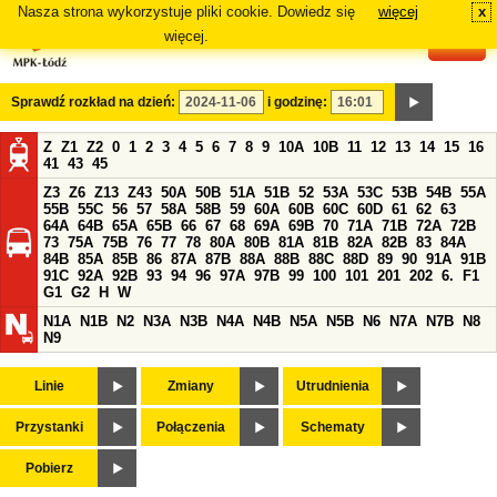
Nasza strona wykorzystuje pliki cookie. Dowiedz się
więcej
x
#
więcej.
Sprawdź rozkład na dzień:
i godzinę:
Z
Z1
Z2
0
1
2
3
4
5
6
7
8
9
10A
10B
11
12
13
14
15
16
41
43
45
Z3
Z6
Z13
Z43
50A
50B
51A
51B
52
53A
53C
53B
54B
55A
55B
55C
56
57
58A
58B
59
60A
60B
60C
60D
61
62
63
64A
64B
65A
65B
66
67
68
69A
69B
70
71A
71B
72A
72B
73
75A
75B
76
77
78
80A
80B
81A
81B
82A
82B
83
84A
84B
85A
85B
86
87A
87B
88A
88B
88C
88D
89
90
91A
91B
91C
92A
92B
93
94
96
97A
97B
99
100
101
201
202
6.
F1
G1
G2
H
W
N1A
N1B
N2
N3A
N3B
N4A
N4B
N5A
N5B
N6
N7A
N7B
N8
N9
Linie
Zmiany
Utrudnienia
Przystanki
Połączenia
Schematy
Pobierz