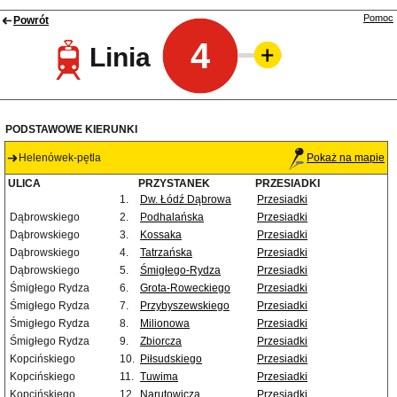
Pomoc
Powrót
4
Linia
PODSTAWOWE KIERUNKI
Helenówek-pętla
Pokaż na mapie
ULICA
PRZYSTANEK
PRZESIADKI
1.
Dw. Łódź Dąbrowa
Przesiadki
Dąbrowskiego
2.
Podhalańska
Przesiadki
Dąbrowskiego
3.
Kossaka
Przesiadki
Dąbrowskiego
4.
Tatrzańska
Przesiadki
Dąbrowskiego
5.
Śmigłego-Rydza
Przesiadki
Śmigłego Rydza
6.
Grota-Roweckiego
Przesiadki
Śmigłego Rydza
7.
Przybyszewskiego
Przesiadki
Śmigłego Rydza
8.
Milionowa
Przesiadki
Śmigłego Rydza
9.
Zbiorcza
Przesiadki
Kopcińskiego
10.
Piłsudskiego
Przesiadki
Kopcińskiego
11.
Tuwima
Przesiadki
Kopcińskiego
12.
Narutowicza
Przesiadki