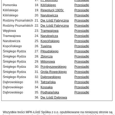
17.
Pl. Wolności
Przesiadki
Pomorska
18.
Kilińskiego
Przesiadki
Kilińskiego
19.
Rewolucji 1905r.
Przesiadki
Kilińskiego
20.
Narutowicza
Przesiadki
Rodziny Poznańskich
21.
Dw. Łódź Fabryczna
Przesiadki
Rodziny Poznańskich
22.
Dw. Łódź Fabryczna
Przesiadki
Węglowa
23.
Tramwajowa
Przesiadki
Tramwajowa
24.
Narutowicza
Przesiadki
Narutowicza
25.
Kopcińskiego
Przesiadki
Kopcińskiego
26.
Tuwima
Przesiadki
Śmigłego Rydza
27.
Piłsudskiego
Przesiadki
Śmigłego Rydza
28.
Zbiorcza
Przesiadki
Śmigłego Rydza
29.
Milionowa
Przesiadki
Śmigłego Rydza
30.
Przybyszewskiego
Przesiadki
Śmigłego Rydza
31.
Grota-Roweckiego
Przesiadki
Śmigłego Rydza
32.
Dąbrowskiego
Przesiadki
Dąbrowskiego
33.
Tatrzańska
Przesiadki
Dąbrowskiego
34.
Kossaka
Przesiadki
Dąbrowskiego
35.
Podhalańska
Przesiadki
36.
Dw. Łódź Dąbrowa
Wszystkie treści MPK-Łódź Spółka z o.o. opublikowane na niniejszej stronie są