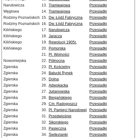
Narutowicza
13.
Tramwajowa
Przesiadki
Węglowa
14.
Tramwajowa
Przesiadki
Rodziny Poznańskich
15.
Dw. Łódź Fabryczna
Przesiadki
Rodziny Poznańskich
16.
Dw. Łódź Fabryczna
Przesiadki
Kilińskiego
17.
Narutowicza
Przesiadki
Kilińskiego
18.
Jaracza
Przesiadki
Kilińskiego
19.
Rewolucji 1905r.
Przesiadki
Kilińskiego
20.
Pomorska
Przesiadki
21.
Pl. Wolności
Przesiadki
Nowomiejska
22.
Północna
Przesiadki
Zgierska
23.
Pl. Kościelny
Przesiadki
Zgierska
24.
Bałucki Rynek
Przesiadki
Zgierska
25.
Dolna
Przesiadki
Zgierska
26.
Adwokacka
Przesiadki
Zgierska
27.
Julianowska
Przesiadki
Zgierska
28.
Biegańskiego
Przesiadki
Zgierska
29.
Cm. Radogoszcz
Przesiadki
Zgierska
30.
Pl. Pamięci Narodowej
Przesiadki
Zgierska
31.
Przedwiośnie
Przesiadki
Zgierska
32.
Sikorskiego
Przesiadki
Zgierska
33.
Pasieczna
Przesiadki
Zgierska
34.
Świtezianki
Przesiadki