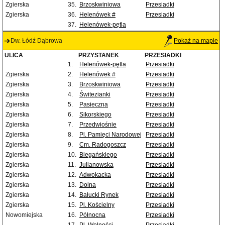
Zgierska
35.
Brzoskwiniowa
Przesiadki
Zgierska
36.
Helenówek #
Przesiadki
37.
Helenówek-pętla
Dw. Łódź Dąbrowa
Pokaż na mapie
ULICA
PRZYSTANEK
PRZESIADKI
1.
Helenówek-pętla
Przesiadki
Zgierska
2.
Helenówek #
Przesiadki
Zgierska
3.
Brzoskwiniowa
Przesiadki
Zgierska
4.
Świtezianki
Przesiadki
Zgierska
5.
Pasieczna
Przesiadki
Zgierska
6.
Sikorskiego
Przesiadki
Zgierska
7.
Przedwiośnie
Przesiadki
Zgierska
8.
Pl. Pamięci Narodowej
Przesiadki
Zgierska
9.
Cm. Radogoszcz
Przesiadki
Zgierska
10.
Biegańskiego
Przesiadki
Zgierska
11.
Julianowska
Przesiadki
Zgierska
12.
Adwokacka
Przesiadki
Zgierska
13.
Dolna
Przesiadki
Zgierska
14.
Bałucki Rynek
Przesiadki
Zgierska
15.
Pl. Kościelny
Przesiadki
Nowomiejska
16.
Północna
Przesiadki