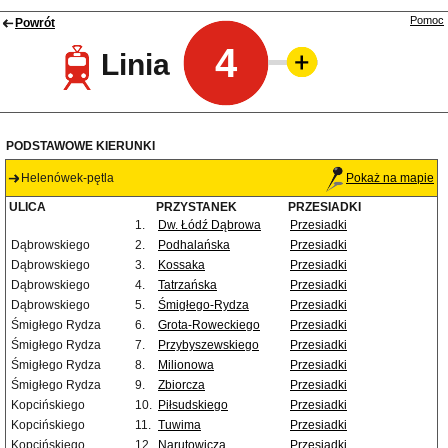
Pomoc
Powrót
4
Linia
PODSTAWOWE KIERUNKI
Helenówek-pętla
Pokaż na mapie
ULICA
PRZYSTANEK
PRZESIADKI
1.
Dw. Łódź Dąbrowa
Przesiadki
Dąbrowskiego
2.
Podhalańska
Przesiadki
Dąbrowskiego
3.
Kossaka
Przesiadki
Dąbrowskiego
4.
Tatrzańska
Przesiadki
Dąbrowskiego
5.
Śmigłego-Rydza
Przesiadki
Śmigłego Rydza
6.
Grota-Roweckiego
Przesiadki
Śmigłego Rydza
7.
Przybyszewskiego
Przesiadki
Śmigłego Rydza
8.
Milionowa
Przesiadki
Śmigłego Rydza
9.
Zbiorcza
Przesiadki
Kopcińskiego
10.
Piłsudskiego
Przesiadki
Kopcińskiego
11.
Tuwima
Przesiadki
Kopcińskiego
12.
Narutowicza
Przesiadki