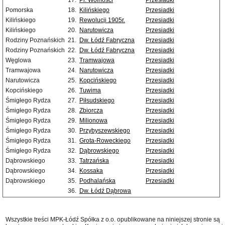
17.
Pl. Wolności
Przesiadki
Pomorska
18.
Kilińskiego
Przesiadki
Kilińskiego
19.
Rewolucji 1905r.
Przesiadki
Kilińskiego
20.
Narutowicza
Przesiadki
Rodziny Poznańskich
21.
Dw. Łódź Fabryczna
Przesiadki
Rodziny Poznańskich
22.
Dw. Łódź Fabryczna
Przesiadki
Węglowa
23.
Tramwajowa
Przesiadki
Tramwajowa
24.
Narutowicza
Przesiadki
Narutowicza
25.
Kopcińskiego
Przesiadki
Kopcińskiego
26.
Tuwima
Przesiadki
Śmigłego Rydza
27.
Piłsudskiego
Przesiadki
Śmigłego Rydza
28.
Zbiorcza
Przesiadki
Śmigłego Rydza
29.
Milionowa
Przesiadki
Śmigłego Rydza
30.
Przybyszewskiego
Przesiadki
Śmigłego Rydza
31.
Grota-Roweckiego
Przesiadki
Śmigłego Rydza
32.
Dąbrowskiego
Przesiadki
Dąbrowskiego
33.
Tatrzańska
Przesiadki
Dąbrowskiego
34.
Kossaka
Przesiadki
Dąbrowskiego
35.
Podhalańska
Przesiadki
36.
Dw. Łódź Dąbrowa
Wszystkie treści MPK-Łódź Spółka z o.o. opublikowane na niniejszej stronie są