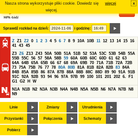
Nasza strona wykorzystuje pliki cookie. Dowiedz się
więcej
x
#
więcej.
Sprawdź rozkład na dzień:
i godzinę:
Z
Z1
Z2
0
1
2
3
4
5
6
7
8
9
10A
10B
11
12
13
14
15
16
41
43
45
Z3
Z6
Z13
Z43
50A
50B
51A
51B
52
53A
53C
53B
54B
55A
55B
55C
56
57
58A
58B
59
60A
60B
60C
60D
61
62
63
64A
64B
65A
65B
66
67
68
69A
69B
70
71A
71B
72A
72B
73
75A
75B
76
77
78
80A
80B
81A
81B
82A
82B
83
84A
84B
85A
85B
86
87A
87B
88A
88B
88C
88D
89
90
91A
91B
91C
92A
92B
93
94
96
97A
97B
99
100
101
201
202
6.
F1
G1
G2
H
W
N1A
N1B
N2
N3A
N3B
N4A
N4B
N5A
N5B
N6
N7A
N7B
N8
N9
Linie
Zmiany
Utrudnienia
Przystanki
Połączenia
Schematy
Pobierz