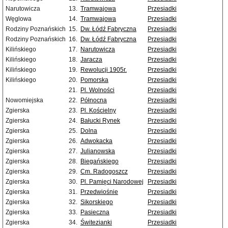
Narutowicza
13.
Tramwajowa
Przesiadki
Węglowa
14.
Tramwajowa
Przesiadki
Rodziny Poznańskich
15.
Dw. Łódź Fabryczna
Przesiadki
Rodziny Poznańskich
16.
Dw. Łódź Fabryczna
Przesiadki
Kilińskiego
17.
Narutowicza
Przesiadki
Kilińskiego
18.
Jaracza
Przesiadki
Kilińskiego
19.
Rewolucji 1905r.
Przesiadki
Kilińskiego
20.
Pomorska
Przesiadki
21.
Pl. Wolności
Przesiadki
Nowomiejska
22.
Północna
Przesiadki
Zgierska
23.
Pl. Kościelny
Przesiadki
Zgierska
24.
Bałucki Rynek
Przesiadki
Zgierska
25.
Dolna
Przesiadki
Zgierska
26.
Adwokacka
Przesiadki
Zgierska
27.
Julianowska
Przesiadki
Zgierska
28.
Biegańskiego
Przesiadki
Zgierska
29.
Cm. Radogoszcz
Przesiadki
Zgierska
30.
Pl. Pamięci Narodowej
Przesiadki
Zgierska
31.
Przedwiośnie
Przesiadki
Zgierska
32.
Sikorskiego
Przesiadki
Zgierska
33.
Pasieczna
Przesiadki
Zgierska
34.
Świtezianki
Przesiadki