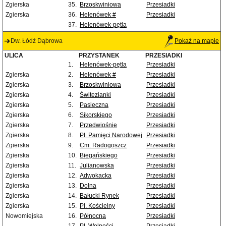
Zgierska
35.
Brzoskwiniowa
Przesiadki
Zgierska
36.
Helenówek #
Przesiadki
37.
Helenówek-pętla
Dw. Łódź Dąbrowa
Pokaż na mapie
ULICA
PRZYSTANEK
PRZESIADKI
1.
Helenówek-pętla
Przesiadki
Zgierska
2.
Helenówek #
Przesiadki
Zgierska
3.
Brzoskwiniowa
Przesiadki
Zgierska
4.
Świtezianki
Przesiadki
Zgierska
5.
Pasieczna
Przesiadki
Zgierska
6.
Sikorskiego
Przesiadki
Zgierska
7.
Przedwiośnie
Przesiadki
Zgierska
8.
Pl. Pamięci Narodowej
Przesiadki
Zgierska
9.
Cm. Radogoszcz
Przesiadki
Zgierska
10.
Biegańskiego
Przesiadki
Zgierska
11.
Julianowska
Przesiadki
Zgierska
12.
Adwokacka
Przesiadki
Zgierska
13.
Dolna
Przesiadki
Zgierska
14.
Bałucki Rynek
Przesiadki
Zgierska
15.
Pl. Kościelny
Przesiadki
Nowomiejska
16.
Północna
Przesiadki