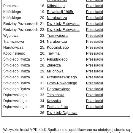
17.
Pl. Wolności
Przesiadki
Pomorska
18.
Kilińskiego
Przesiadki
Kilińskiego
19.
Rewolucji 1905r.
Przesiadki
Kilińskiego
20.
Narutowicza
Przesiadki
Rodziny Poznańskich
21.
Dw. Łódź Fabryczna
Przesiadki
Rodziny Poznańskich
22.
Dw. Łódź Fabryczna
Przesiadki
Węglowa
23.
Tramwajowa
Przesiadki
Tramwajowa
24.
Narutowicza
Przesiadki
Narutowicza
25.
Kopcińskiego
Przesiadki
Kopcińskiego
26.
Tuwima
Przesiadki
Śmigłego Rydza
27.
Piłsudskiego
Przesiadki
Śmigłego Rydza
28.
Zbiorcza
Przesiadki
Śmigłego Rydza
29.
Milionowa
Przesiadki
Śmigłego Rydza
30.
Przybyszewskiego
Przesiadki
Śmigłego Rydza
31.
Grota-Roweckiego
Przesiadki
Śmigłego Rydza
32.
Dąbrowskiego
Przesiadki
Dąbrowskiego
33.
Tatrzańska
Przesiadki
Dąbrowskiego
34.
Kossaka
Przesiadki
Dąbrowskiego
35.
Podhalańska
Przesiadki
36.
Dw. Łódź Dąbrowa
Wszystkie treści MPK-Łódź Spółka z o.o. opublikowane na niniejszej stronie są