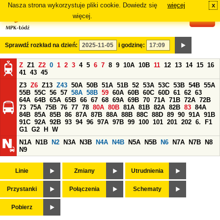
Nasza strona wykorzystuje pliki cookie. Dowiedz się
więcej
x
#
więcej.
Sprawdź rozkład na dzień:
i godzinę:
Z
Z1
Z2
0
1
2
3
4
5
6
7
8
9
10A
10B
11
12
13
14
15
16
41
43
45
Z3
Z6
Z13
Z43
50A
50B
51A
51B
52
53A
53C
53B
54B
55A
55B
55C
56
57
58A
58B
59
60A
60B
60C
60D
61
62
63
64A
64B
65A
65B
66
67
68
69A
69B
70
71A
71B
72A
72B
73
75A
75B
76
77
78
80A
80B
81A
81B
82A
82B
83
84A
84B
85A
85B
86
87A
87B
88A
88B
88C
88D
89
90
91A
91B
91C
92A
92B
93
94
96
97A
97B
99
100
101
201
202
6.
F1
G1
G2
H
W
N1A
N1B
N2
N3A
N3B
N4A
N4B
N5A
N5B
N6
N7A
N7B
N8
N9
Linie
Zmiany
Utrudnienia
Przystanki
Połączenia
Schematy
Pobierz