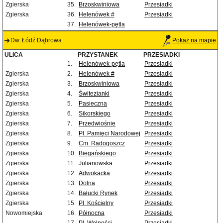
Zgierska
35.
Brzoskwiniowa
Przesiadki
Zgierska
36.
Helenówek #
Przesiadki
37.
Helenówek-pętla
Dw. Łódź Dąbrowa
Pokaż na mapie
ULICA
PRZYSTANEK
PRZESIADKI
1.
Helenówek-pętla
Przesiadki
Zgierska
2.
Helenówek #
Przesiadki
Zgierska
3.
Brzoskwiniowa
Przesiadki
Zgierska
4.
Świtezianki
Przesiadki
Zgierska
5.
Pasieczna
Przesiadki
Zgierska
6.
Sikorskiego
Przesiadki
Zgierska
7.
Przedwiośnie
Przesiadki
Zgierska
8.
Pl. Pamięci Narodowej
Przesiadki
Zgierska
9.
Cm. Radogoszcz
Przesiadki
Zgierska
10.
Biegańskiego
Przesiadki
Zgierska
11.
Julianowska
Przesiadki
Zgierska
12.
Adwokacka
Przesiadki
Zgierska
13.
Dolna
Przesiadki
Zgierska
14.
Bałucki Rynek
Przesiadki
Zgierska
15.
Pl. Kościelny
Przesiadki
Nowomiejska
16.
Północna
Przesiadki