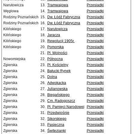
Narutowicza
13.
Tramwajowa
Przesiadki
Węglowa
14.
Tramwajowa
Przesiadki
Rodziny Poznańskich
15.
Dw. Łódź Fabryczna
Przesiadki
Rodziny Poznańskich
16.
Dw. Łódź Fabryczna
Przesiadki
Kilińskiego
17.
Narutowicza
Przesiadki
Kilińskiego
18.
Jaracza
Przesiadki
Kilińskiego
19.
Rewolucji 1905r.
Przesiadki
Kilińskiego
20.
Pomorska
Przesiadki
21.
Pl. Wolności
Przesiadki
Nowomiejska
22.
Północna
Przesiadki
Zgierska
23.
Pl. Kościelny
Przesiadki
Zgierska
24.
Bałucki Rynek
Przesiadki
Zgierska
25.
Dolna
Przesiadki
Zgierska
26.
Adwokacka
Przesiadki
Zgierska
27.
Julianowska
Przesiadki
Zgierska
28.
Biegańskiego
Przesiadki
Zgierska
29.
Cm. Radogoszcz
Przesiadki
Zgierska
30.
Pl. Pamięci Narodowej
Przesiadki
Zgierska
31.
Przedwiośnie
Przesiadki
Zgierska
32.
Sikorskiego
Przesiadki
Zgierska
33.
Pasieczna
Przesiadki
Zgierska
34.
Świtezianki
Przesiadki