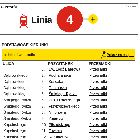
Pomoc
Powrót
4
Linia
PODSTAWOWE KIERUNKI
Helenówek-pętla
Pokaż na mapie
ULICA
PRZYSTANEK
PRZESIADKI
1.
Dw. Łódź Dąbrowa
Przesiadki
Dąbrowskiego
2.
Podhalańska
Przesiadki
Dąbrowskiego
3.
Kossaka
Przesiadki
Dąbrowskiego
4.
Tatrzańska
Przesiadki
Dąbrowskiego
5.
Śmigłego-Rydza
Przesiadki
Śmigłego Rydza
6.
Grota-Roweckiego
Przesiadki
Śmigłego Rydza
7.
Przybyszewskiego
Przesiadki
Śmigłego Rydza
8.
Milionowa
Przesiadki
Śmigłego Rydza
9.
Zbiorcza
Przesiadki
Kopcińskiego
10.
Piłsudskiego
Przesiadki
Kopcińskiego
11.
Tuwima
Przesiadki
Kopcińskiego
12.
Narutowicza
Przesiadki