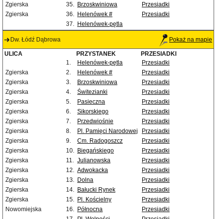
Zgierska
35.
Brzoskwiniowa
Przesiadki
Zgierska
36.
Helenówek #
Przesiadki
37.
Helenówek-pętla
Dw. Łódź Dąbrowa
Pokaż na mapie
ULICA
PRZYSTANEK
PRZESIADKI
1.
Helenówek-pętla
Przesiadki
Zgierska
2.
Helenówek #
Przesiadki
Zgierska
3.
Brzoskwiniowa
Przesiadki
Zgierska
4.
Świtezianki
Przesiadki
Zgierska
5.
Pasieczna
Przesiadki
Zgierska
6.
Sikorskiego
Przesiadki
Zgierska
7.
Przedwiośnie
Przesiadki
Zgierska
8.
Pl. Pamięci Narodowej
Przesiadki
Zgierska
9.
Cm. Radogoszcz
Przesiadki
Zgierska
10.
Biegańskiego
Przesiadki
Zgierska
11.
Julianowska
Przesiadki
Zgierska
12.
Adwokacka
Przesiadki
Zgierska
13.
Dolna
Przesiadki
Zgierska
14.
Bałucki Rynek
Przesiadki
Zgierska
15.
Pl. Kościelny
Przesiadki
Nowomiejska
16.
Północna
Przesiadki