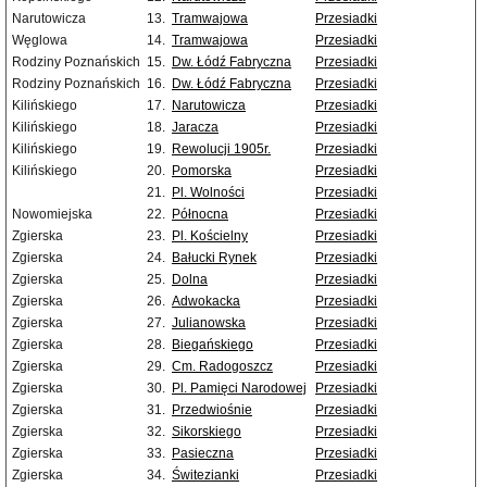
Narutowicza
13.
Tramwajowa
Przesiadki
Węglowa
14.
Tramwajowa
Przesiadki
Rodziny Poznańskich
15.
Dw. Łódź Fabryczna
Przesiadki
Rodziny Poznańskich
16.
Dw. Łódź Fabryczna
Przesiadki
Kilińskiego
17.
Narutowicza
Przesiadki
Kilińskiego
18.
Jaracza
Przesiadki
Kilińskiego
19.
Rewolucji 1905r.
Przesiadki
Kilińskiego
20.
Pomorska
Przesiadki
21.
Pl. Wolności
Przesiadki
Nowomiejska
22.
Północna
Przesiadki
Zgierska
23.
Pl. Kościelny
Przesiadki
Zgierska
24.
Bałucki Rynek
Przesiadki
Zgierska
25.
Dolna
Przesiadki
Zgierska
26.
Adwokacka
Przesiadki
Zgierska
27.
Julianowska
Przesiadki
Zgierska
28.
Biegańskiego
Przesiadki
Zgierska
29.
Cm. Radogoszcz
Przesiadki
Zgierska
30.
Pl. Pamięci Narodowej
Przesiadki
Zgierska
31.
Przedwiośnie
Przesiadki
Zgierska
32.
Sikorskiego
Przesiadki
Zgierska
33.
Pasieczna
Przesiadki
Zgierska
34.
Świtezianki
Przesiadki