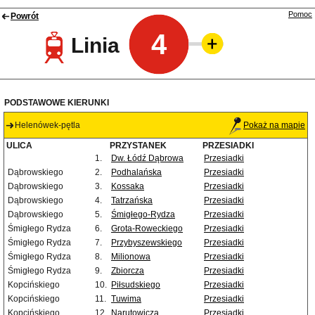
Pomoc
Powrót
4
Linia
PODSTAWOWE KIERUNKI
Helenówek-pętla
Pokaż na mapie
ULICA
PRZYSTANEK
PRZESIADKI
1.
Dw. Łódź Dąbrowa
Przesiadki
Dąbrowskiego
2.
Podhalańska
Przesiadki
Dąbrowskiego
3.
Kossaka
Przesiadki
Dąbrowskiego
4.
Tatrzańska
Przesiadki
Dąbrowskiego
5.
Śmigłego-Rydza
Przesiadki
Śmigłego Rydza
6.
Grota-Roweckiego
Przesiadki
Śmigłego Rydza
7.
Przybyszewskiego
Przesiadki
Śmigłego Rydza
8.
Milionowa
Przesiadki
Śmigłego Rydza
9.
Zbiorcza
Przesiadki
Kopcińskiego
10.
Piłsudskiego
Przesiadki
Kopcińskiego
11.
Tuwima
Przesiadki
Kopcińskiego
12.
Narutowicza
Przesiadki