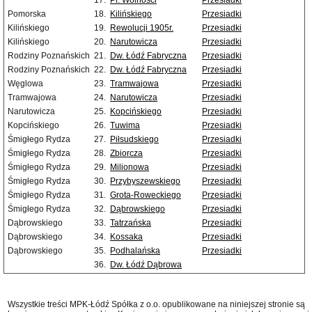
17.
Pl. Wolności
Przesiadki
Pomorska
18.
Kilińskiego
Przesiadki
Kilińskiego
19.
Rewolucji 1905r.
Przesiadki
Kilińskiego
20.
Narutowicza
Przesiadki
Rodziny Poznańskich
21.
Dw. Łódź Fabryczna
Przesiadki
Rodziny Poznańskich
22.
Dw. Łódź Fabryczna
Przesiadki
Węglowa
23.
Tramwajowa
Przesiadki
Tramwajowa
24.
Narutowicza
Przesiadki
Narutowicza
25.
Kopcińskiego
Przesiadki
Kopcińskiego
26.
Tuwima
Przesiadki
Śmigłego Rydza
27.
Piłsudskiego
Przesiadki
Śmigłego Rydza
28.
Zbiorcza
Przesiadki
Śmigłego Rydza
29.
Milionowa
Przesiadki
Śmigłego Rydza
30.
Przybyszewskiego
Przesiadki
Śmigłego Rydza
31.
Grota-Roweckiego
Przesiadki
Śmigłego Rydza
32.
Dąbrowskiego
Przesiadki
Dąbrowskiego
33.
Tatrzańska
Przesiadki
Dąbrowskiego
34.
Kossaka
Przesiadki
Dąbrowskiego
35.
Podhalańska
Przesiadki
36.
Dw. Łódź Dąbrowa
Wszystkie treści MPK-Łódź Spółka z o.o. opublikowane na niniejszej stronie są