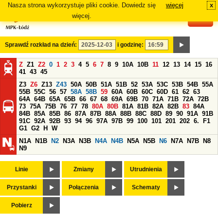
Nasza strona wykorzystuje pliki cookie. Dowiedz się
więcej
x
#
więcej.
Sprawdź rozkład na dzień:
i godzinę:
Z
Z1
Z2
0
1
2
3
4
5
6
7
8
9
10A
10B
11
12
13
14
15
16
41
43
45
Z3
Z6
Z13
Z43
50A
50B
51A
51B
52
53A
53C
53B
54B
55A
55B
55C
56
57
58A
58B
59
60A
60B
60C
60D
61
62
63
64A
64B
65A
65B
66
67
68
69A
69B
70
71A
71B
72A
72B
73
75A
75B
76
77
78
80A
80B
81A
81B
82A
82B
83
84A
84B
85A
85B
86
87A
87B
88A
88B
88C
88D
89
90
91A
91B
91C
92A
92B
93
94
96
97A
97B
99
100
101
201
202
6.
F1
G1
G2
H
W
N1A
N1B
N2
N3A
N3B
N4A
N4B
N5A
N5B
N6
N7A
N7B
N8
N9
Linie
Zmiany
Utrudnienia
Przystanki
Połączenia
Schematy
Pobierz