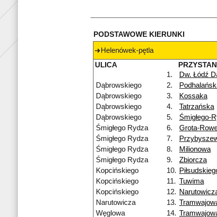
PODSTAWOWE KIERUNKI
Helenówek-pętla
ULICA
PRZYSTA
1.
Dw. Łódź D
Dąbrowskiego
2.
Podhalańsk
Dąbrowskiego
3.
Kossaka
Dąbrowskiego
4.
Tatrzańska
Dąbrowskiego
5.
Śmigłego-R
Śmigłego Rydza
6.
Grota-Rowe
Śmigłego Rydza
7.
Przybysze
Śmigłego Rydza
8.
Milionowa
Śmigłego Rydza
9.
Zbiorcza
Kopcińskiego
10.
Piłsudskieg
Kopcińskiego
11.
Tuwima
Kopcińskiego
12.
Narutowicz
Narutowicza
13.
Tramwajow
Węglowa
14.
Tramwajow