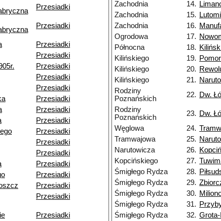
Zachodnia
14.
Liman
Przesiadki
abryczna
Zachodnia
15.
Lutom
Przesiadki
Zachodnia
16.
Manuf
abryczna
Ogrodowa
17.
Nowom
a
Przesiadki
Północna
18.
Kilińs
Przesiadki
Kilińskiego
19.
Pomor
905r.
Przesiadki
Kilińskiego
20.
Rewolu
Przesiadki
Kilińskiego
21.
Narut
Przesiadki
Rodziny
22.
Dw. Ł
ka
Przesiadki
Poznańskich
a
Przesiadki
Rodziny
23.
Dw. Ł
Poznańskich
a
Przesiadki
Węglowa
24.
Tramw
iego
Przesiadki
Tramwajowa
25.
Narut
Przesiadki
Narutowicza
26.
Kopciń
Przesiadki
Kopcińskiego
27.
Tuwim
a
Przesiadki
Śmigłego Rydza
28.
Piłsud
go
Przesiadki
Śmigłego Rydza
29.
Zbiorc
oszcz
Przesiadki
Śmigłego Rydza
30.
Milion
Przesiadki
Śmigłego Rydza
31.
Przyb
ie
Przesiadki
Śmigłego Rydza
32.
Grota