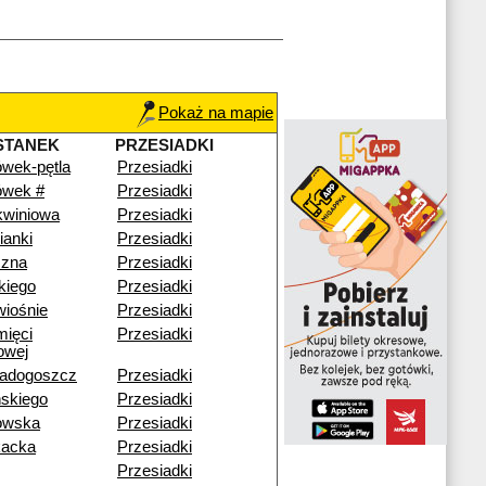
Pokaż na mapie
STANEK
PRZESIADKI
wek-pętla
Przesiadki
ówek #
Przesiadki
kwiniowa
Przesiadki
ianki
Przesiadki
czna
Przesiadki
kiego
Przesiadki
iośnie
Przesiadki
mięci
Przesiadki
owej
adogoszcz
Przesiadki
skiego
Przesiadki
nowska
Przesiadki
acka
Przesiadki
Przesiadki