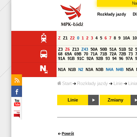
Na
Rozkłady jazdy
Dl
Z
Z1
Z2
0
1
2
3
4
5
6
7
8
9
10A
1
Z3
Z6
Z13
Z43
50A
50B
51A
51B
52
68
69A
69B
70
71A
71B
72A
72B
73
91A
91B
91C
92A
92B
93
94
96
97A
N1A
N1B
N2
N3A
N3B
N4A
N4B
N5A
Start
Rozkłady jazdy
Linie
Lini
Linie
Zmiany
Powrót