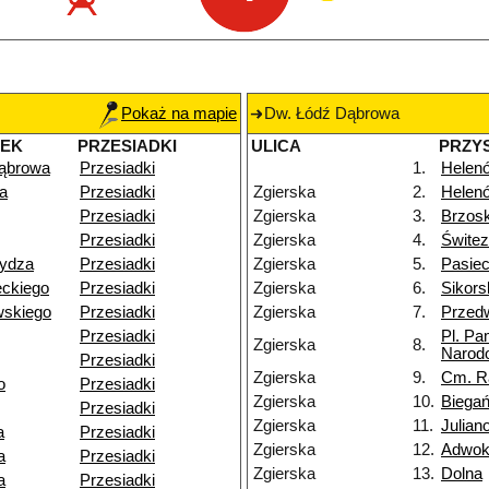
Pokaż na mapie
Dw. Łódź Dąbrowa
NEK
PRZESIADKI
ULICA
PRZY
ąbrowa
Przesiadki
1.
Helenó
a
Przesiadki
Zgierska
2.
Helen
Przesiadki
Zgierska
3.
Brzos
Przesiadki
Zgierska
4.
Świtez
ydza
Przesiadki
Zgierska
5.
Pasie
ckiego
Przesiadki
Zgierska
6.
Sikors
wskiego
Przesiadki
Zgierska
7.
Przedw
Przesiadki
Pl. Pa
Zgierska
8.
Narod
Przesiadki
Zgierska
9.
Cm. R
o
Przesiadki
Zgierska
10.
Biegań
Przesiadki
Zgierska
11.
Julia
a
Przesiadki
Zgierska
12.
Adwok
a
Przesiadki
Zgierska
13.
Dolna
a
Przesiadki