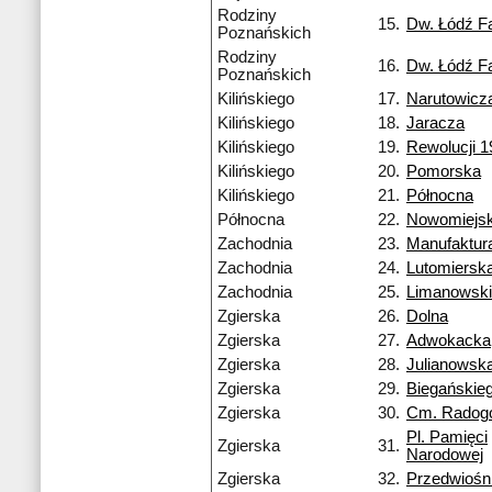
Rodziny
15.
Dw. Łódź F
Poznańskich
Rodziny
16.
Dw. Łódź F
Poznańskich
Kilińskiego
17.
Narutowicz
Kilińskiego
18.
Jaracza
Kilińskiego
19.
Rewolucji 1
Kilińskiego
20.
Pomorska
Kilińskiego
21.
Północna
Północna
22.
Nowomiejs
Zachodnia
23.
Manufaktur
Zachodnia
24.
Lutomiersk
Zachodnia
25.
Limanowsk
Zgierska
26.
Dolna
Zgierska
27.
Adwokacka
Zgierska
28.
Julianowsk
Zgierska
29.
Biegańskie
Zgierska
30.
Cm. Radog
Pl. Pamięci
Zgierska
31.
Narodowej
Zgierska
32.
Przedwiośn