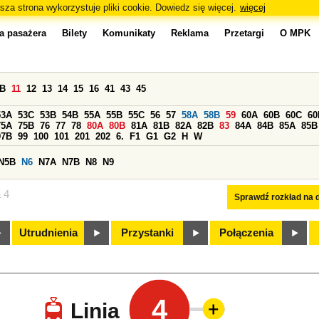
sza strona wykorzystuje pliki cookie. Dowiedz się więcej.
więcej
a pasażera
Bilety
Komunikaty
Reklama
Przetargi
O MPK
0B
11
12
13
14
15
16
41
43
45
53A
53C
53B
54B
55A
55B
55C
56
57
58A
58B
59
60A
60B
60C
60
75A
75B
76
77
78
80A
80B
81A
81B
82A
82B
83
84A
84B
85A
85B
97B
99
100
101
201
202
6.
F1
G1
G2
H
W
N5B
N6
N7A
N7B
N8
N9
a 4
Sprawdź rozkład na d
Utrudnienia
Przystanki
Połączenia
4
Linia