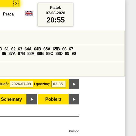
x
Piątek
07-08-2026
Praca
20:55
D
61
62
63
64A
64B
65A
65B
66
67
86
87A
87B
88A
88B
88C
88D
89
90
zień:
i godzinę:
Schematy
Pobierz
Pomoc