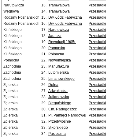
Narutowicza
13.
Tramwajowa
Przesiadki
Węglowa
14.
Tramwajowa
Przesiadki
Rodziny Poznańskich
15.
Dw. Łódź Fabryczna
Przesiadki
Rodziny Poznańskich
16.
Dw. Łódź Fabryczna
Przesiadki
Kilińskiego
17.
Narutowicza
Przesiadki
Kilińskiego
18.
Jaracza
Przesiadki
Kilińskiego
19.
Rewolucji 1905r.
Przesiadki
Kilińskiego
20.
Pomorska
Przesiadki
Kilińskiego
21.
Północna
Przesiadki
Północna
22.
Nowomiejska
Przesiadki
Zachodnia
23.
Manufaktura
Przesiadki
Zachodnia
24.
Lutomierska
Przesiadki
Zachodnia
25.
Limanowskiego
Przesiadki
Zgierska
26.
Dolna
Przesiadki
Zgierska
27.
Adwokacka
Przesiadki
Zgierska
28.
Julianowska
Przesiadki
Zgierska
29.
Biegańskiego
Przesiadki
Zgierska
30.
Cm. Radogoszcz
Przesiadki
Zgierska
31.
Pl. Pamięci Narodowej
Przesiadki
Zgierska
32.
Przedwiośnie
Przesiadki
Zgierska
33.
Sikorskiego
Przesiadki
Zgierska
34.
Pasieczna
Przesiadki