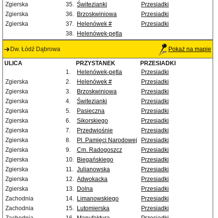
Zgierska
35.
Świtezianki
Przesiadki
Zgierska
36.
Brzoskwiniowa
Przesiadki
Zgierska
37.
Helenówek #
Przesiadki
38.
Helenówek-pętla
Dw. Łódź Dąbrowa
Pokaż na mapie
ULICA
PRZYSTANEK
PRZESIADKI
1.
Helenówek-pętla
Przesiadki
Zgierska
2.
Helenówek #
Przesiadki
Zgierska
3.
Brzoskwiniowa
Przesiadki
Zgierska
4.
Świtezianki
Przesiadki
Zgierska
5.
Pasieczna
Przesiadki
Zgierska
6.
Sikorskiego
Przesiadki
Zgierska
7.
Przedwiośnie
Przesiadki
Zgierska
8.
Pl. Pamięci Narodowej
Przesiadki
Zgierska
9.
Cm. Radogoszcz
Przesiadki
Zgierska
10.
Biegańskiego
Przesiadki
Zgierska
11.
Julianowska
Przesiadki
Zgierska
12.
Adwokacka
Przesiadki
Zgierska
13.
Dolna
Przesiadki
Zachodnia
14.
Limanowskiego
Przesiadki
Zachodnia
15.
Lutomierska
Przesiadki