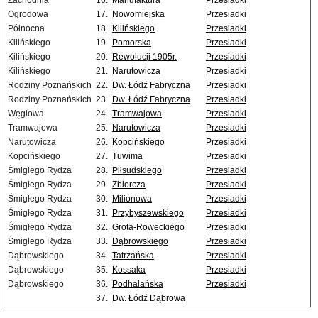
Zachodnia
16.
Manufaktura
Przesiadki
Ogrodowa
17.
Nowomiejska
Przesiadki
Północna
18.
Kilińskiego
Przesiadki
Kilińskiego
19.
Pomorska
Przesiadki
Kilińskiego
20.
Rewolucji 1905r.
Przesiadki
Kilińskiego
21.
Narutowicza
Przesiadki
Rodziny Poznańskich
22.
Dw. Łódź Fabryczna
Przesiadki
Rodziny Poznańskich
23.
Dw. Łódź Fabryczna
Przesiadki
Węglowa
24.
Tramwajowa
Przesiadki
Tramwajowa
25.
Narutowicza
Przesiadki
Narutowicza
26.
Kopcińskiego
Przesiadki
Kopcińskiego
27.
Tuwima
Przesiadki
Śmigłego Rydza
28.
Piłsudskiego
Przesiadki
Śmigłego Rydza
29.
Zbiorcza
Przesiadki
Śmigłego Rydza
30.
Milionowa
Przesiadki
Śmigłego Rydza
31.
Przybyszewskiego
Przesiadki
Śmigłego Rydza
32.
Grota-Roweckiego
Przesiadki
Śmigłego Rydza
33.
Dąbrowskiego
Przesiadki
Dąbrowskiego
34.
Tatrzańska
Przesiadki
Dąbrowskiego
35.
Kossaka
Przesiadki
Dąbrowskiego
36.
Podhalańska
Przesiadki
37.
Dw. Łódź Dąbrowa