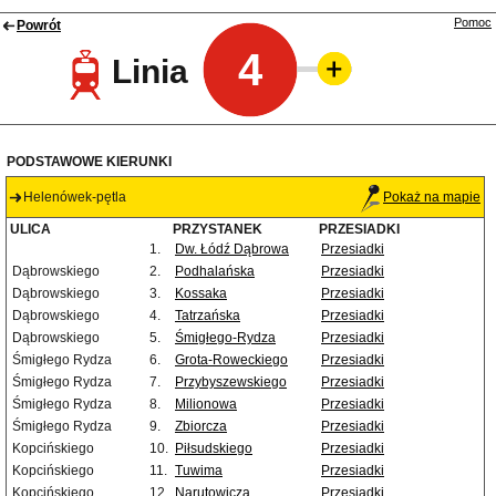
Pomoc
Powrót
4
Linia
PODSTAWOWE KIERUNKI
Helenówek-pętla
Pokaż na mapie
ULICA
PRZYSTANEK
PRZESIADKI
1.
Dw. Łódź Dąbrowa
Przesiadki
Dąbrowskiego
2.
Podhalańska
Przesiadki
Dąbrowskiego
3.
Kossaka
Przesiadki
Dąbrowskiego
4.
Tatrzańska
Przesiadki
Dąbrowskiego
5.
Śmigłego-Rydza
Przesiadki
Śmigłego Rydza
6.
Grota-Roweckiego
Przesiadki
Śmigłego Rydza
7.
Przybyszewskiego
Przesiadki
Śmigłego Rydza
8.
Milionowa
Przesiadki
Śmigłego Rydza
9.
Zbiorcza
Przesiadki
Kopcińskiego
10.
Piłsudskiego
Przesiadki
Kopcińskiego
11.
Tuwima
Przesiadki
Kopcińskiego
12.
Narutowicza
Przesiadki