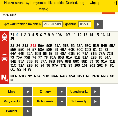
Nasza strona wykorzystuje pliki cookie. Dowiedz się
więcej
x
#
więcej.
Sprawdź rozkład na dzień:
i godzinę:
Z1
0
1
2
3
4
5
6
7
8
9
10A
10B
11
12
13
14
15
16
41
45
Z3
Z6
Z13
Z43
50A
50B
51A
51B
52
53A
53C
53B
54B
55A
55B
55C
56
57
58A
58B
59
60A
60B
60C
60D
61
62
63
64A
64B
65A
65B
66
67
68
69A
69B
70
71A
71B
72A
72B
73
75A
75B
76
77
78
80A
80B
81A
81B
82A
82B
83
84A
84B
85A
85B
86
87A
87B
88A
88B
88C
88D
89
90
91A
91B
91C
92A
92B
93
94
96
97A
97B
99
100
101
201
202
6.
F1
G1
G2
H
W
N1A
N1B
N2
N3A
N3B
N4A
N4B
N5A
N5B
N6
N7A
N7B
N8
N9
Linie
Zmiany
Utrudnienia
Przystanki
Połączenia
Schematy
Pobierz