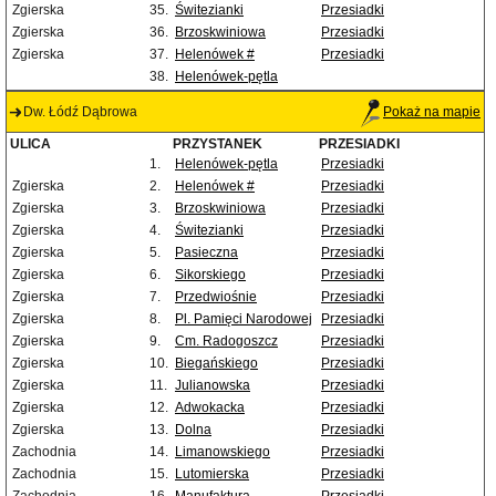
Zgierska
35.
Świtezianki
Przesiadki
Zgierska
36.
Brzoskwiniowa
Przesiadki
Zgierska
37.
Helenówek #
Przesiadki
38.
Helenówek-pętla
Dw. Łódź Dąbrowa
Pokaż na mapie
ULICA
PRZYSTANEK
PRZESIADKI
1.
Helenówek-pętla
Przesiadki
Zgierska
2.
Helenówek #
Przesiadki
Zgierska
3.
Brzoskwiniowa
Przesiadki
Zgierska
4.
Świtezianki
Przesiadki
Zgierska
5.
Pasieczna
Przesiadki
Zgierska
6.
Sikorskiego
Przesiadki
Zgierska
7.
Przedwiośnie
Przesiadki
Zgierska
8.
Pl. Pamięci Narodowej
Przesiadki
Zgierska
9.
Cm. Radogoszcz
Przesiadki
Zgierska
10.
Biegańskiego
Przesiadki
Zgierska
11.
Julianowska
Przesiadki
Zgierska
12.
Adwokacka
Przesiadki
Zgierska
13.
Dolna
Przesiadki
Zachodnia
14.
Limanowskiego
Przesiadki
Zachodnia
15.
Lutomierska
Przesiadki