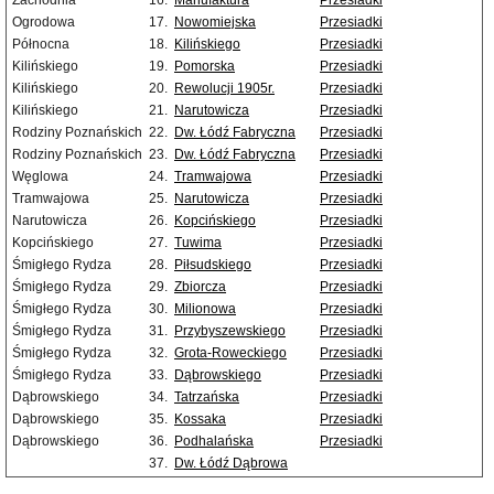
Zachodnia
16.
Manufaktura
Przesiadki
Ogrodowa
17.
Nowomiejska
Przesiadki
Północna
18.
Kilińskiego
Przesiadki
Kilińskiego
19.
Pomorska
Przesiadki
Kilińskiego
20.
Rewolucji 1905r.
Przesiadki
Kilińskiego
21.
Narutowicza
Przesiadki
Rodziny Poznańskich
22.
Dw. Łódź Fabryczna
Przesiadki
Rodziny Poznańskich
23.
Dw. Łódź Fabryczna
Przesiadki
Węglowa
24.
Tramwajowa
Przesiadki
Tramwajowa
25.
Narutowicza
Przesiadki
Narutowicza
26.
Kopcińskiego
Przesiadki
Kopcińskiego
27.
Tuwima
Przesiadki
Śmigłego Rydza
28.
Piłsudskiego
Przesiadki
Śmigłego Rydza
29.
Zbiorcza
Przesiadki
Śmigłego Rydza
30.
Milionowa
Przesiadki
Śmigłego Rydza
31.
Przybyszewskiego
Przesiadki
Śmigłego Rydza
32.
Grota-Roweckiego
Przesiadki
Śmigłego Rydza
33.
Dąbrowskiego
Przesiadki
Dąbrowskiego
34.
Tatrzańska
Przesiadki
Dąbrowskiego
35.
Kossaka
Przesiadki
Dąbrowskiego
36.
Podhalańska
Przesiadki
37.
Dw. Łódź Dąbrowa