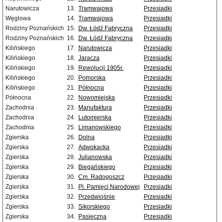
Narutowicza
13.
Tramwajowa
Przesiadki
Węglowa
14.
Tramwajowa
Przesiadki
Rodziny Poznańskich
15.
Dw. Łódź Fabryczna
Przesiadki
Rodziny Poznańskich
16.
Dw. Łódź Fabryczna
Przesiadki
Kilińskiego
17.
Narutowicza
Przesiadki
Kilińskiego
18.
Jaracza
Przesiadki
Kilińskiego
19.
Rewolucji 1905r.
Przesiadki
Kilińskiego
20.
Pomorska
Przesiadki
Kilińskiego
21.
Północna
Przesiadki
Północna
22.
Nowomiejska
Przesiadki
Zachodnia
23.
Manufaktura
Przesiadki
Zachodnia
24.
Lutomierska
Przesiadki
Zachodnia
25.
Limanowskiego
Przesiadki
Zgierska
26.
Dolna
Przesiadki
Zgierska
27.
Adwokacka
Przesiadki
Zgierska
28.
Julianowska
Przesiadki
Zgierska
29.
Biegańskiego
Przesiadki
Zgierska
30.
Cm. Radogoszcz
Przesiadki
Zgierska
31.
Pl. Pamięci Narodowej
Przesiadki
Zgierska
32.
Przedwiośnie
Przesiadki
Zgierska
33.
Sikorskiego
Przesiadki
Zgierska
34.
Pasieczna
Przesiadki