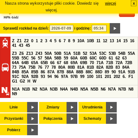
Nasza strona wykorzystuje pliki cookie. Dowiedz się
więcej
x
#
więcej.
Sprawdź rozkład na dzień:
i godzinę:
Z
Z1
Z2
0
1
2
3
4
5
6
7
8
9
10A
10B
11
12
13
14
15
16
41
43
45
Z3
Z6
Z13
Z43
50A
50B
51A
51B
52
53A
53C
53B
54B
55A
55B
55C
56
57
58A
58B
59
60A
60B
60C
60D
61
62
63
64A
64B
65A
65B
66
67
68
69A
69B
70
71A
71B
72A
72B
73
75A
75B
76
77
78
80A
80B
81A
81B
82A
82B
83
84A
84B
85A
85B
86
87A
87B
88A
88B
88C
88D
89
90
91A
91B
91C
92A
92B
93
94
96
97A
97B
99
100
101
201
202
6.
F1
G1
G2
H
W
N1A
N1B
N2
N3A
N3B
N4A
N4B
N5A
N5B
N6
N7A
N7B
N8
N9
Linie
Zmiany
Utrudnienia
Przystanki
Połączenia
Schematy
Pobierz