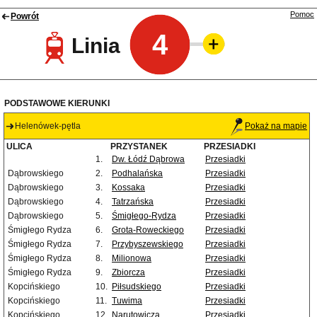
Pomoc
Powrót
4
Linia
PODSTAWOWE KIERUNKI
Helenówek-pętla
Pokaż na mapie
ULICA
PRZYSTANEK
PRZESIADKI
1.
Dw. Łódź Dąbrowa
Przesiadki
Dąbrowskiego
2.
Podhalańska
Przesiadki
Dąbrowskiego
3.
Kossaka
Przesiadki
Dąbrowskiego
4.
Tatrzańska
Przesiadki
Dąbrowskiego
5.
Śmigłego-Rydza
Przesiadki
Śmigłego Rydza
6.
Grota-Roweckiego
Przesiadki
Śmigłego Rydza
7.
Przybyszewskiego
Przesiadki
Śmigłego Rydza
8.
Milionowa
Przesiadki
Śmigłego Rydza
9.
Zbiorcza
Przesiadki
Kopcińskiego
10.
Piłsudskiego
Przesiadki
Kopcińskiego
11.
Tuwima
Przesiadki
Kopcińskiego
12.
Narutowicza
Przesiadki