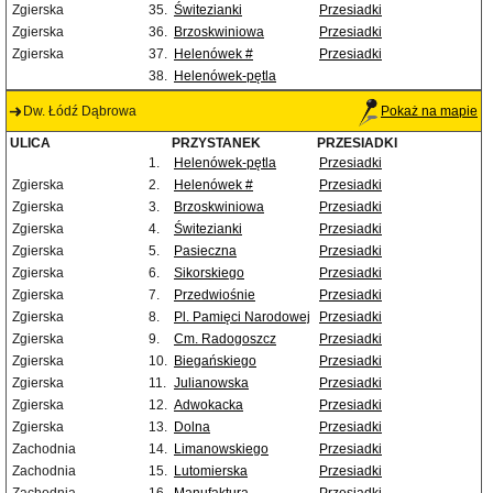
Zgierska
35.
Świtezianki
Przesiadki
Zgierska
36.
Brzoskwiniowa
Przesiadki
Zgierska
37.
Helenówek #
Przesiadki
38.
Helenówek-pętla
Dw. Łódź Dąbrowa
Pokaż na mapie
ULICA
PRZYSTANEK
PRZESIADKI
1.
Helenówek-pętla
Przesiadki
Zgierska
2.
Helenówek #
Przesiadki
Zgierska
3.
Brzoskwiniowa
Przesiadki
Zgierska
4.
Świtezianki
Przesiadki
Zgierska
5.
Pasieczna
Przesiadki
Zgierska
6.
Sikorskiego
Przesiadki
Zgierska
7.
Przedwiośnie
Przesiadki
Zgierska
8.
Pl. Pamięci Narodowej
Przesiadki
Zgierska
9.
Cm. Radogoszcz
Przesiadki
Zgierska
10.
Biegańskiego
Przesiadki
Zgierska
11.
Julianowska
Przesiadki
Zgierska
12.
Adwokacka
Przesiadki
Zgierska
13.
Dolna
Przesiadki
Zachodnia
14.
Limanowskiego
Przesiadki
Zachodnia
15.
Lutomierska
Przesiadki