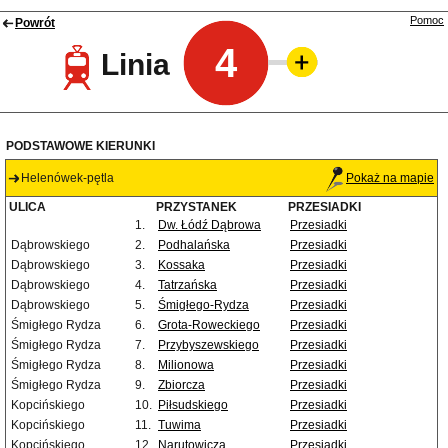
Pomoc
Powrót
4
Linia
PODSTAWOWE KIERUNKI
Helenówek-pętla
Pokaż na mapie
ULICA
PRZYSTANEK
PRZESIADKI
1.
Dw. Łódź Dąbrowa
Przesiadki
Dąbrowskiego
2.
Podhalańska
Przesiadki
Dąbrowskiego
3.
Kossaka
Przesiadki
Dąbrowskiego
4.
Tatrzańska
Przesiadki
Dąbrowskiego
5.
Śmigłego-Rydza
Przesiadki
Śmigłego Rydza
6.
Grota-Roweckiego
Przesiadki
Śmigłego Rydza
7.
Przybyszewskiego
Przesiadki
Śmigłego Rydza
8.
Milionowa
Przesiadki
Śmigłego Rydza
9.
Zbiorcza
Przesiadki
Kopcińskiego
10.
Piłsudskiego
Przesiadki
Kopcińskiego
11.
Tuwima
Przesiadki
Kopcińskiego
12.
Narutowicza
Przesiadki