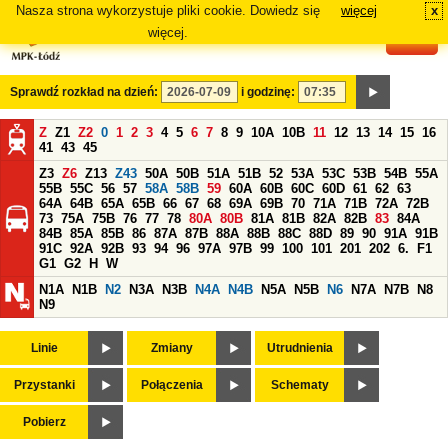
Nasza strona wykorzystuje pliki cookie. Dowiedz się
więcej
x
#
więcej.
Sprawdź rozkład na dzień:
i godzinę:
Z
Z1
Z2
0
1
2
3
4
5
6
7
8
9
10A
10B
11
12
13
14
15
16
41
43
45
Z3
Z6
Z13
Z43
50A
50B
51A
51B
52
53A
53C
53B
54B
55A
55B
55C
56
57
58A
58B
59
60A
60B
60C
60D
61
62
63
64A
64B
65A
65B
66
67
68
69A
69B
70
71A
71B
72A
72B
73
75A
75B
76
77
78
80A
80B
81A
81B
82A
82B
83
84A
84B
85A
85B
86
87A
87B
88A
88B
88C
88D
89
90
91A
91B
91C
92A
92B
93
94
96
97A
97B
99
100
101
201
202
6.
F1
G1
G2
H
W
N1A
N1B
N2
N3A
N3B
N4A
N4B
N5A
N5B
N6
N7A
N7B
N8
N9
Linie
Zmiany
Utrudnienia
Przystanki
Połączenia
Schematy
Pobierz