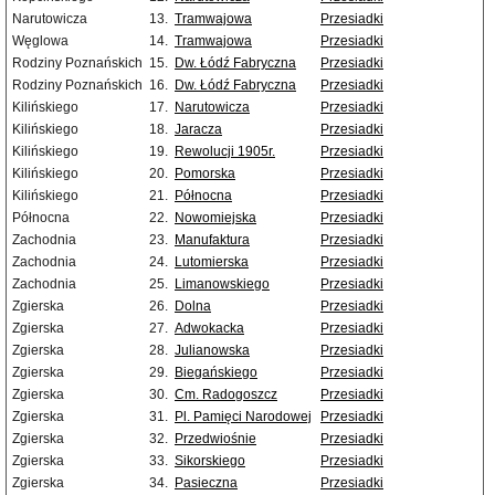
Narutowicza
13.
Tramwajowa
Przesiadki
Węglowa
14.
Tramwajowa
Przesiadki
Rodziny Poznańskich
15.
Dw. Łódź Fabryczna
Przesiadki
Rodziny Poznańskich
16.
Dw. Łódź Fabryczna
Przesiadki
Kilińskiego
17.
Narutowicza
Przesiadki
Kilińskiego
18.
Jaracza
Przesiadki
Kilińskiego
19.
Rewolucji 1905r.
Przesiadki
Kilińskiego
20.
Pomorska
Przesiadki
Kilińskiego
21.
Północna
Przesiadki
Północna
22.
Nowomiejska
Przesiadki
Zachodnia
23.
Manufaktura
Przesiadki
Zachodnia
24.
Lutomierska
Przesiadki
Zachodnia
25.
Limanowskiego
Przesiadki
Zgierska
26.
Dolna
Przesiadki
Zgierska
27.
Adwokacka
Przesiadki
Zgierska
28.
Julianowska
Przesiadki
Zgierska
29.
Biegańskiego
Przesiadki
Zgierska
30.
Cm. Radogoszcz
Przesiadki
Zgierska
31.
Pl. Pamięci Narodowej
Przesiadki
Zgierska
32.
Przedwiośnie
Przesiadki
Zgierska
33.
Sikorskiego
Przesiadki
Zgierska
34.
Pasieczna
Przesiadki