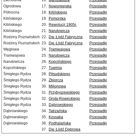
Zachodnia
16.
Manufaktura
Przesiadki
Ogrodowa
17.
Nowomiejska
Przesiadki
Północna
18.
Kilińskiego
Przesiadki
Kilińskiego
19.
Pomorska
Przesiadki
Kilińskiego
20.
Rewolucji 1905r.
Przesiadki
Kilińskiego
21.
Narutowicza
Przesiadki
Rodziny Poznańskich
22.
Dw. Łódź Fabryczna
Przesiadki
Rodziny Poznańskich
23.
Dw. Łódź Fabryczna
Przesiadki
Węglowa
24.
Tramwajowa
Przesiadki
Tramwajowa
25.
Narutowicza
Przesiadki
Narutowicza
26.
Kopcińskiego
Przesiadki
Kopcińskiego
27.
Tuwima
Przesiadki
Śmigłego Rydza
28.
Piłsudskiego
Przesiadki
Śmigłego Rydza
29.
Zbiorcza
Przesiadki
Śmigłego Rydza
30.
Milionowa
Przesiadki
Śmigłego Rydza
31.
Przybyszewskiego
Przesiadki
Śmigłego Rydza
32.
Grota-Roweckiego
Przesiadki
Śmigłego Rydza
33.
Dąbrowskiego
Przesiadki
Dąbrowskiego
34.
Tatrzańska
Przesiadki
Dąbrowskiego
35.
Kossaka
Przesiadki
Dąbrowskiego
36.
Podhalańska
Przesiadki
37.
Dw. Łódź Dąbrowa