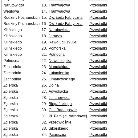
Narutowicza
13.
Tramwajowa
Przesiadki
Węglowa
14.
Tramwajowa
Przesiadki
Rodziny Poznańskich
15.
Dw. Łódź Fabryczna
Przesiadki
Rodziny Poznańskich
16.
Dw. Łódź Fabryczna
Przesiadki
Kilińskiego
17.
Narutowicza
Przesiadki
Kilińskiego
18.
Jaracza
Przesiadki
Kilińskiego
19.
Rewolucji 1905r.
Przesiadki
Kilińskiego
20.
Pomorska
Przesiadki
Kilińskiego
21.
Północna
Przesiadki
Północna
22.
Nowomiejska
Przesiadki
Zachodnia
23.
Manufaktura
Przesiadki
Zachodnia
24.
Lutomierska
Przesiadki
Zachodnia
25.
Limanowskiego
Przesiadki
Zgierska
26.
Dolna
Przesiadki
Zgierska
27.
Adwokacka
Przesiadki
Zgierska
28.
Julianowska
Przesiadki
Zgierska
29.
Biegańskiego
Przesiadki
Zgierska
30.
Cm. Radogoszcz
Przesiadki
Zgierska
31.
Pl. Pamięci Narodowej
Przesiadki
Zgierska
32.
Przedwiośnie
Przesiadki
Zgierska
33.
Sikorskiego
Przesiadki
Zgierska
34.
Pasieczna
Przesiadki