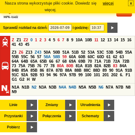
Nasza strona wykorzystuje pliki cookie. Dowiedz się
więcej
x
#
więcej.
Sprawdź rozkład na dzień:
i godzinę:
Z
Z1
Z2
0
1
2
3
4
5
6
7
8
9
10A
10B
11
12
13
14
15
16
41
43
45
Z3
Z6
Z13
Z43
50A
50B
51A
51B
52
53A
53C
53B
54B
55A
55B
55C
56
57
58A
58B
59
60A
60B
60C
60D
61
62
63
64A
64B
65A
65B
66
67
68
69A
69B
70
71A
71B
72A
72B
73
75A
75B
76
77
78
80A
80B
81A
81B
82A
82B
83
84A
84B
85A
85B
86
87A
87B
88A
88B
88C
88D
89
90
91A
91B
91C
92A
92B
93
94
96
97A
97B
99
100
101
201
202
6.
F1
G1
G2
H
W
N1A
N1B
N2
N3A
N3B
N4A
N4B
N5A
N5B
N6
N7A
N7B
N8
N9
Linie
Zmiany
Utrudnienia
Przystanki
Połączenia
Schematy
Pobierz