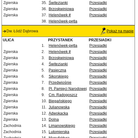
Zgierska
35.
Świtezianki
Przesiadki
Zgierska
36.
Brzoskwiniowa
Przesiadki
Zgierska
37.
Helenówek #
Przesiadki
38.
Helenówek-pętla
Dw. Łódź Dąbrowa
Pokaż na mapie
ULICA
PRZYSTANEK
PRZESIADKI
1.
Helenówek-pętla
Przesiadki
Zgierska
2.
Helenówek #
Przesiadki
Zgierska
3.
Brzoskwiniowa
Przesiadki
Zgierska
4.
Świtezianki
Przesiadki
Zgierska
5.
Pasieczna
Przesiadki
Zgierska
6.
Sikorskiego
Przesiadki
Zgierska
7.
Przedwiośnie
Przesiadki
Zgierska
8.
Pl. Pamięci Narodowej
Przesiadki
Zgierska
9.
Cm. Radogoszcz
Przesiadki
Zgierska
10.
Biegańskiego
Przesiadki
Zgierska
11.
Julianowska
Przesiadki
Zgierska
12.
Adwokacka
Przesiadki
Zgierska
13.
Dolna
Przesiadki
Zachodnia
14.
Limanowskiego
Przesiadki
Zachodnia
15.
Lutomierska
Przesiadki