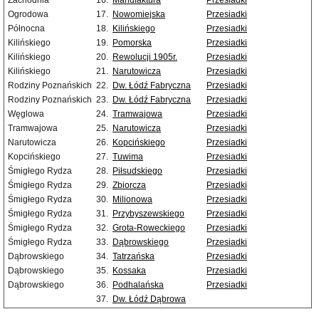
Zachodnia
16.
Manufaktura
Przesiadki
Ogrodowa
17.
Nowomiejska
Przesiadki
Północna
18.
Kilińskiego
Przesiadki
Kilińskiego
19.
Pomorska
Przesiadki
Kilińskiego
20.
Rewolucji 1905r.
Przesiadki
Kilińskiego
21.
Narutowicza
Przesiadki
Rodziny Poznańskich
22.
Dw. Łódź Fabryczna
Przesiadki
Rodziny Poznańskich
23.
Dw. Łódź Fabryczna
Przesiadki
Węglowa
24.
Tramwajowa
Przesiadki
Tramwajowa
25.
Narutowicza
Przesiadki
Narutowicza
26.
Kopcińskiego
Przesiadki
Kopcińskiego
27.
Tuwima
Przesiadki
Śmigłego Rydza
28.
Piłsudskiego
Przesiadki
Śmigłego Rydza
29.
Zbiorcza
Przesiadki
Śmigłego Rydza
30.
Milionowa
Przesiadki
Śmigłego Rydza
31.
Przybyszewskiego
Przesiadki
Śmigłego Rydza
32.
Grota-Roweckiego
Przesiadki
Śmigłego Rydza
33.
Dąbrowskiego
Przesiadki
Dąbrowskiego
34.
Tatrzańska
Przesiadki
Dąbrowskiego
35.
Kossaka
Przesiadki
Dąbrowskiego
36.
Podhalańska
Przesiadki
37.
Dw. Łódź Dąbrowa