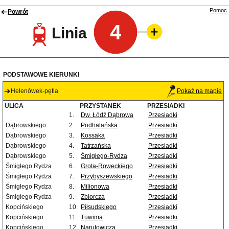
Pomoc
Powrót
4
Linia
PODSTAWOWE KIERUNKI
Helenówek-pętla
Pokaż na mapie
ULICA
PRZYSTANEK
PRZESIADKI
1.
Dw. Łódź Dąbrowa
Przesiadki
Dąbrowskiego
2.
Podhalańska
Przesiadki
Dąbrowskiego
3.
Kossaka
Przesiadki
Dąbrowskiego
4.
Tatrzańska
Przesiadki
Dąbrowskiego
5.
Śmigłego-Rydza
Przesiadki
Śmigłego Rydza
6.
Grota-Roweckiego
Przesiadki
Śmigłego Rydza
7.
Przybyszewskiego
Przesiadki
Śmigłego Rydza
8.
Milionowa
Przesiadki
Śmigłego Rydza
9.
Zbiorcza
Przesiadki
Kopcińskiego
10.
Piłsudskiego
Przesiadki
Kopcińskiego
11.
Tuwima
Przesiadki
Kopcińskiego
12.
Narutowicza
Przesiadki