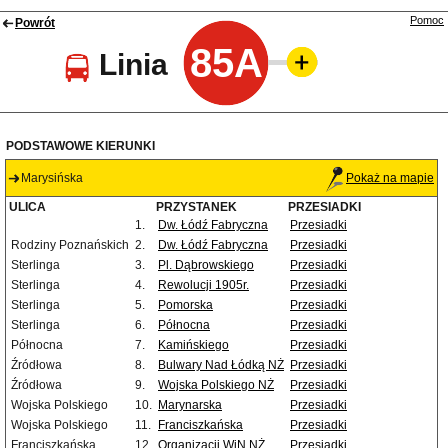
Pomoc
Powrót
85A
Linia
PODSTAWOWE KIERUNKI
Marysińska
Pokaż na mapie
ULICA
PRZYSTANEK
PRZESIADKI
1.
Dw. Łódź Fabryczna
Przesiadki
Rodziny Poznańskich
2.
Dw. Łódź Fabryczna
Przesiadki
Sterlinga
3.
Pl. Dąbrowskiego
Przesiadki
Sterlinga
4.
Rewolucji 1905r.
Przesiadki
Sterlinga
5.
Pomorska
Przesiadki
Sterlinga
6.
Północna
Przesiadki
Północna
7.
Kamińskiego
Przesiadki
Źródłowa
8.
Bulwary Nad Łódką NŻ
Przesiadki
Źródłowa
9.
Wojska Polskiego NŻ
Przesiadki
Wojska Polskiego
10.
Marynarska
Przesiadki
Wojska Polskiego
11.
Franciszkańska
Przesiadki
Franciszkańska
12.
Organizacji WiN NŻ
Przesiadki