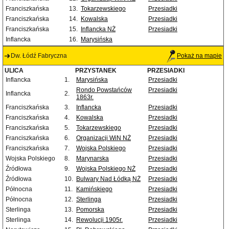
Franciszkańska
13.
Tokarzewskiego
Przesiadki
Franciszkańska
14.
Kowalska
Przesiadki
Franciszkańska
15.
Inflancka NŻ
Przesiadki
Inflancka
16.
Marysińska
Dw. Łódź Fabryczna
Pokaż na mapie
ULICA
PRZYSTANEK
PRZESIADKI
Inflancka
1.
Marysińska
Przesiadki
Rondo Powstańców
Przesiadki
Inflancka
2.
1863r.
Franciszkańska
3.
Inflancka
Przesiadki
Franciszkańska
4.
Kowalska
Przesiadki
Franciszkańska
5.
Tokarzewskiego
Przesiadki
Franciszkańska
6.
Organizacji WiN NŻ
Przesiadki
Franciszkańska
7.
Wojska Polskiego
Przesiadki
Wojska Polskiego
8.
Marynarska
Przesiadki
Źródłowa
9.
Wojska Polskiego NŻ
Przesiadki
Źródłowa
10.
Bulwary Nad Łódką NŻ
Przesiadki
Północna
11.
Kamińskiego
Przesiadki
Północna
12.
Sterlinga
Przesiadki
Sterlinga
13.
Pomorska
Przesiadki
Sterlinga
14.
Rewolucji 1905r.
Przesiadki