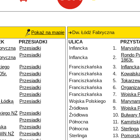
Pokaż na mapie
Dw. Łódź Fabryczna
EK
PRZESIADKI
ULICA
PRZYST
bryczna
Przesiadki
Inflancka
1.
Marysiń
Przesiadki
Rondo P
bryczna
Inflancka
2.
1863r.
kiego
Przesiadki
Franciszkańska
3.
Inflancka
05r.
Przesiadki
Franciszkańska
4.
Kowalsk
Przesiadki
Franciszkańska
5.
Tokarzew
Przesiadki
Franciszkańska
6.
Organiza
Przesiadki
Franciszkańska
7.
Wojska P
 Łódką
Przesiadki
Wojska Polskiego
8.
Marynar
Źródłowa
9.
Wojska P
kiego NŻ
Przesiadki
Źródłowa
10.
Bulwary 
Przesiadki
Północna
11.
Kamińsk
ska
Przesiadki
Północna
12.
Sterlinga
 WiN NŻ
Przesiadki
Sterlinga
13.
Pomorsk