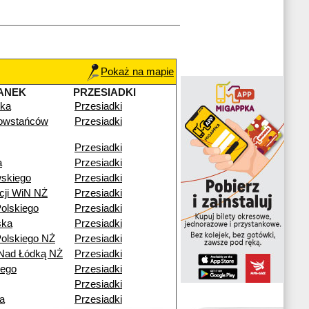
Pokaż na mapie
ANEK
PRZESIADKI
ska
Przesiadki
owstańców
Przesiadki
Przesiadki
a
Przesiadki
skiego
Przesiadki
cji WiN NŻ
Przesiadki
olskiego
Przesiadki
ska
Przesiadki
olskiego NŻ
Przesiadki
Nad Łódką NŻ
Przesiadki
iego
Przesiadki
Przesiadki
a
Przesiadki