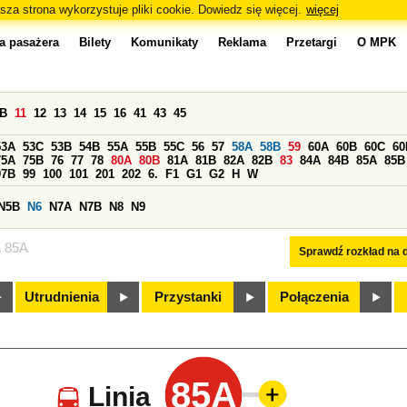
sza strona wykorzystuje pliki cookie. Dowiedz się więcej.
więcej
a pasażera
Bilety
Komunikaty
Reklama
Przetargi
O MPK
0B
11
12
13
14
15
16
41
43
45
53A
53C
53B
54B
55A
55B
55C
56
57
58A
58B
59
60A
60B
60C
60
75A
75B
76
77
78
80A
80B
81A
81B
82A
82B
83
84A
84B
85A
85B
97B
99
100
101
201
202
6.
F1
G1
G2
H
W
N5B
N6
N7A
N7B
N8
N9
a 85A
Sprawdź rozkład na d
Utrudnienia
Przystanki
Połączenia
85A
Linia