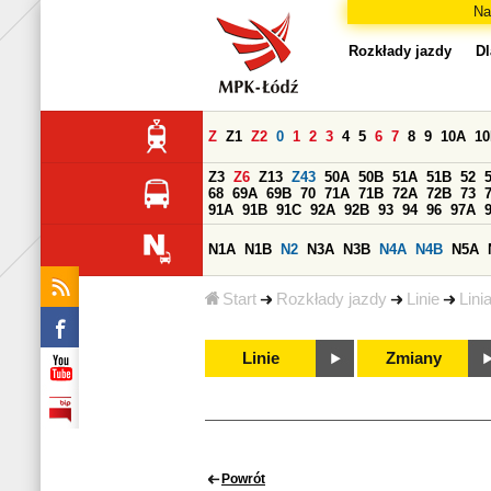
Na
Rozkłady jazdy
Dl
Z
Z1
Z2
0
1
2
3
4
5
6
7
8
9
10A
1
Z3
Z6
Z13
Z43
50A
50B
51A
51B
52
68
69A
69B
70
71A
71B
72A
72B
73
91A
91B
91C
92A
92B
93
94
96
97A
N1A
N1B
N2
N3A
N3B
N4A
N4B
N5A
Start
Rozkłady jazdy
Linie
Lini
Linie
Zmiany
Powrót