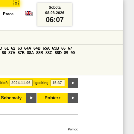
x
Sobota
08-08-2026
Praca
06:07
D
61
62
63
64A
64B
65A
65B
66
67
86
87A
87B
88A
88B
88C
88D
89
90
zień:
i godzinę:
Schematy
Pobierz
Pomoc