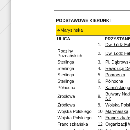
PODSTAWOWE KIERUNKI
Marysińska
ULICA
PRZYSTAN
1.
Dw. Łódź Fa
Rodziny
2.
Dw. Łódź Fa
Poznańskich
Sterlinga
3.
Pl. Dąbrows
Sterlinga
4.
Rewolucji 19
Sterlinga
5.
Pomorska
Sterlinga
6.
Północna
Północna
7.
Kamińskiego
Bulwary Nad
Źródłowa
8.
NŻ
Źródłowa
9.
Wojska Pols
Wojska Polskiego
10.
Marynarska
Wojska Polskiego
11.
Franciszkań
Franciszkańska
12.
Organizacji