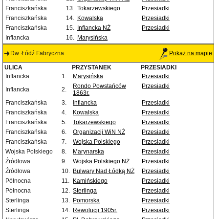
Franciszkańska
13.
Tokarzewskiego
Przesiadki
Franciszkańska
14.
Kowalska
Przesiadki
Franciszkańska
15.
Inflancka NŻ
Przesiadki
Inflancka
16.
Marysińska
Dw. Łódź Fabryczna
Pokaż na mapie
ULICA
PRZYSTANEK
PRZESIADKI
Inflancka
1.
Marysińska
Przesiadki
Rondo Powstańców
Przesiadki
Inflancka
2.
1863r.
Franciszkańska
3.
Inflancka
Przesiadki
Franciszkańska
4.
Kowalska
Przesiadki
Franciszkańska
5.
Tokarzewskiego
Przesiadki
Franciszkańska
6.
Organizacji WiN NŻ
Przesiadki
Franciszkańska
7.
Wojska Polskiego
Przesiadki
Wojska Polskiego
8.
Marynarska
Przesiadki
Źródłowa
9.
Wojska Polskiego NŻ
Przesiadki
Źródłowa
10.
Bulwary Nad Łódką NŻ
Przesiadki
Północna
11.
Kamińskiego
Przesiadki
Północna
12.
Sterlinga
Przesiadki
Sterlinga
13.
Pomorska
Przesiadki
Sterlinga
14.
Rewolucji 1905r.
Przesiadki