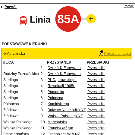
Pomoc
Powrót
85A
Linia
PODSTAWOWE KIERUNKI
Marysińska
Pokaż na mapie
ULICA
PRZYSTANEK
PRZESIADKI
1.
Dw. Łódź Fabryczna
Przesiadki
Rodziny Poznańskich
2.
Dw. Łódź Fabryczna
Przesiadki
Sterlinga
3.
Pl. Dąbrowskiego
Przesiadki
Sterlinga
4.
Rewolucji 1905r.
Przesiadki
Sterlinga
5.
Pomorska
Przesiadki
Sterlinga
6.
Północna
Przesiadki
Północna
7.
Kamińskiego
Przesiadki
Źródłowa
8.
Bulwary Nad Łódką NŻ
Przesiadki
Źródłowa
9.
Wojska Polskiego NŻ
Przesiadki
Wojska Polskiego
10.
Marynarska
Przesiadki
Wojska Polskiego
11.
Franciszkańska
Przesiadki
Franciszkańska
12.
Organizacji WiN NŻ
Przesiadki