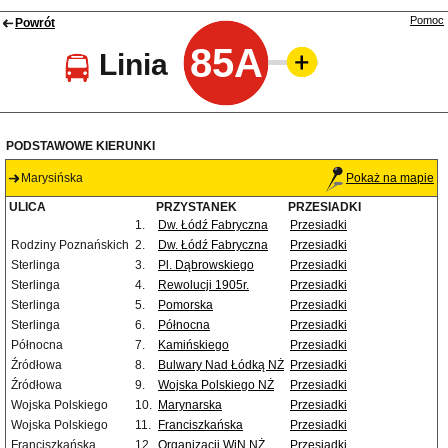
Pomoc
Powrót
85A
Linia
PODSTAWOWE KIERUNKI
Marysińska
Pokaż na mapie
ULICA
PRZYSTANEK
PRZESIADKI
1.
Dw. Łódź Fabryczna
Przesiadki
Rodziny Poznańskich
2.
Dw. Łódź Fabryczna
Przesiadki
Sterlinga
3.
Pl. Dąbrowskiego
Przesiadki
Sterlinga
4.
Rewolucji 1905r.
Przesiadki
Sterlinga
5.
Pomorska
Przesiadki
Sterlinga
6.
Północna
Przesiadki
Północna
7.
Kamińskiego
Przesiadki
Źródłowa
8.
Bulwary Nad Łódką NŻ
Przesiadki
Źródłowa
9.
Wojska Polskiego NŻ
Przesiadki
Wojska Polskiego
10.
Marynarska
Przesiadki
Wojska Polskiego
11.
Franciszkańska
Przesiadki
Franciszkańska
12.
Organizacji WiN NŻ
Przesiadki