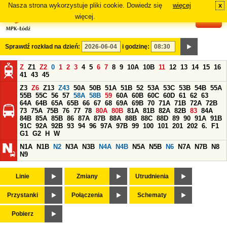
Nasza strona wykorzystuje pliki cookie. Dowiedz się
więcej
x
#
więcej.
Sprawdź rozkład na dzień:
i godzinę:
Z
Z1
Z2
0
1
2
3
4
5
6
7
8
9
10A
10B
11
12
13
14
15
16
41
43
45
Z3
Z6
Z13
Z43
50A
50B
51A
51B
52
53A
53C
53B
54B
55A
55B
55C
56
57
58A
58B
59
60A
60B
60C
60D
61
62
63
64A
64B
65A
65B
66
67
68
69A
69B
70
71A
71B
72A
72B
73
75A
75B
76
77
78
80A
80B
81A
81B
82A
82B
83
84A
84B
85A
85B
86
87A
87B
88A
88B
88C
88D
89
90
91A
91B
91C
92A
92B
93
94
96
97A
97B
99
100
101
201
202
6.
F1
G1
G2
H
W
N1A
N1B
N2
N3A
N3B
N4A
N4B
N5A
N5B
N6
N7A
N7B
N8
N9
Linie
Zmiany
Utrudnienia
Przystanki
Połączenia
Schematy
Pobierz