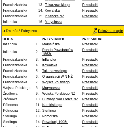
Franciszkańska
13.
Tokarzewskiego
Przesiadki
Franciszkańska
14.
Kowalska
Przesiadki
Franciszkańska
15.
Inflancka NŻ
Przesiadki
Inflancka
16.
Marysińska
Dw. Łódź Fabryczna
Pokaż na mapie
ULICA
PRZYSTANEK
PRZESIADKI
Inflancka
1.
Marysińska
Przesiadki
Rondo Powstańców
Przesiadki
Inflancka
2.
1863r.
Franciszkańska
3.
Inflancka
Przesiadki
Franciszkańska
4.
Kowalska
Przesiadki
Franciszkańska
5.
Tokarzewskiego
Przesiadki
Franciszkańska
6.
Organizacji WiN NŻ
Przesiadki
Franciszkańska
7.
Wojska Polskiego
Przesiadki
Wojska Polskiego
8.
Marynarska
Przesiadki
Źródłowa
9.
Wojska Polskiego NŻ
Przesiadki
Źródłowa
10.
Bulwary Nad Łódką NŻ
Przesiadki
Północna
11.
Kamińskiego
Przesiadki
Północna
12.
Sterlinga
Przesiadki
Sterlinga
13.
Pomorska
Przesiadki
Sterlinga
14.
Rewolucji 1905r.
Przesiadki