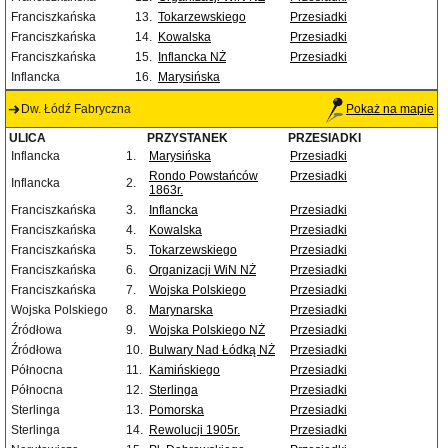
Franciszkańska
13.
Tokarzewskiego
Przesiadki
Franciszkańska
14.
Kowalska
Przesiadki
Franciszkańska
15.
Inflancka NŻ
Przesiadki
Inflancka
16.
Marysińska
Dw. Łódź Fabryczna
Pokaż na mapie
ULICA
PRZYSTANEK
PRZESIADKI
Inflancka
1.
Marysińska
Przesiadki
Rondo Powstańców
Przesiadki
Inflancka
2.
1863r.
Franciszkańska
3.
Inflancka
Przesiadki
Franciszkańska
4.
Kowalska
Przesiadki
Franciszkańska
5.
Tokarzewskiego
Przesiadki
Franciszkańska
6.
Organizacji WiN NŻ
Przesiadki
Franciszkańska
7.
Wojska Polskiego
Przesiadki
Wojska Polskiego
8.
Marynarska
Przesiadki
Źródłowa
9.
Wojska Polskiego NŻ
Przesiadki
Źródłowa
10.
Bulwary Nad Łódką NŻ
Przesiadki
Północna
11.
Kamińskiego
Przesiadki
Północna
12.
Sterlinga
Przesiadki
Sterlinga
13.
Pomorska
Przesiadki
Sterlinga
14.
Rewolucji 1905r.
Przesiadki