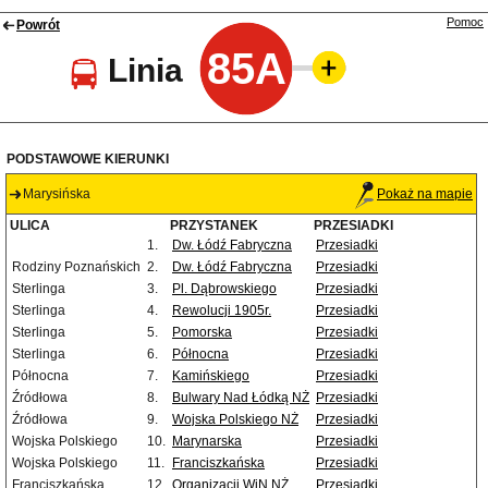
Pomoc
Powrót
85A
Linia
PODSTAWOWE KIERUNKI
Marysińska
Pokaż na mapie
ULICA
PRZYSTANEK
PRZESIADKI
1.
Dw. Łódź Fabryczna
Przesiadki
Rodziny Poznańskich
2.
Dw. Łódź Fabryczna
Przesiadki
Sterlinga
3.
Pl. Dąbrowskiego
Przesiadki
Sterlinga
4.
Rewolucji 1905r.
Przesiadki
Sterlinga
5.
Pomorska
Przesiadki
Sterlinga
6.
Północna
Przesiadki
Północna
7.
Kamińskiego
Przesiadki
Źródłowa
8.
Bulwary Nad Łódką NŻ
Przesiadki
Źródłowa
9.
Wojska Polskiego NŻ
Przesiadki
Wojska Polskiego
10.
Marynarska
Przesiadki
Wojska Polskiego
11.
Franciszkańska
Przesiadki
Franciszkańska
12.
Organizacji WiN NŻ
Przesiadki