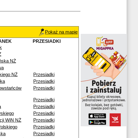
Pokaż na mapie
ANEK
PRZESIADKI
k
Ż
ńska NŻ
wa
kiego NŻ
Przesiadki
ska
Przesiadki
owstańców
Przesiadki
Przesiadki
a
Przesiadki
skiego
Przesiadki
cji WiN NŻ
Przesiadki
olskiego
Przesiadki
ska
Przesiadki