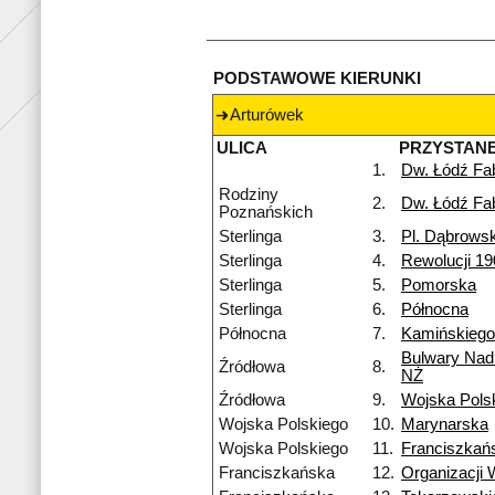
PODSTAWOWE KIERUNKI
Arturówek
ULICA
PRZYSTAN
1.
Dw. Łódź Fa
Rodziny
2.
Dw. Łódź Fa
Poznańskich
Sterlinga
3.
Pl. Dąbrows
Sterlinga
4.
Rewolucji 19
Sterlinga
5.
Pomorska
Sterlinga
6.
Północna
Północna
7.
Kamińskiego
Bulwary Nad
Źródłowa
8.
NŻ
Źródłowa
9.
Wojska Pols
Wojska Polskiego
10.
Marynarska
Wojska Polskiego
11.
Franciszkań
Franciszkańska
12.
Organizacji