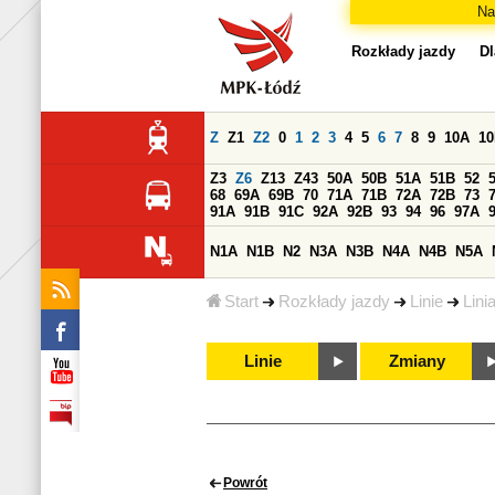
Na
Rozkłady jazdy
Dl
Z
Z1
Z2
0
1
2
3
4
5
6
7
8
9
10A
1
Z3
Z6
Z13
Z43
50A
50B
51A
51B
52
68
69A
69B
70
71A
71B
72A
72B
73
91A
91B
91C
92A
92B
93
94
96
97A
N1A
N1B
N2
N3A
N3B
N4A
N4B
N5A
Start
Rozkłady jazdy
Linie
Lini
Linie
Zmiany
Powrót