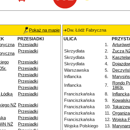
Pokaż na mapie
Dw. Łódź Fabryczna
EK
PRZESIADKI
ULICA
PRZYST
bryczna
Przesiadki
1.
Arturówe
Przesiadki
Skrzydlata
2.
Żucza N
bryczna
Skrzydlata
3.
Kasztela
kiego
Przesiadki
Skrzydlata
4.
Dojazdo
05r.
Przesiadki
Warszawska
5.
Deczyńs
Przesiadki
Inflancka
6.
Marysiń
Przesiadki
Rondo P
Inflancka
7.
Przesiadki
1863r.
 Łódką
Przesiadki
Franciszkańska
8.
Inflancka
Franciszkańska
9.
Kowalsk
kiego NŻ
Przesiadki
Franciszkańska
10.
Tokarzew
Przesiadki
Franciszkańska
11.
Organiza
ska
Przesiadki
Franciszkańska
12.
Wojska P
 WiN NŻ
Przesiadki
Wojska Polskiego
13.
Marynar