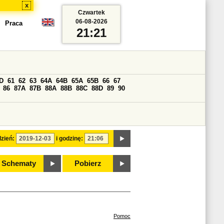
x
Czwartek
06-08-2026
Praca
21:21
D
61
62
63
64A
64B
65A
65B
66
67
86
87A
87B
88A
88B
88C
88D
89
90
zień:
i godzinę:
Schematy
Pobierz
Pomoc