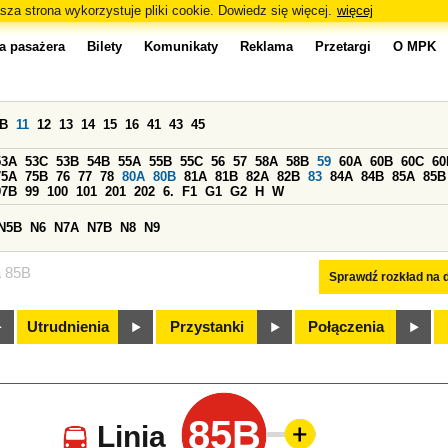
sza strona wykorzystuje pliki cookie. Dowiedz się więcej.
więcej
a pasażera
Bilety
Komunikaty
Reklama
Przetargi
O MPK
0B
11
12
13
14
15
16
41
43
45
53A
53C
53B
54B
55A
55B
55C
56
57
58A
58B
59
60A
60B
60C
60
75A
75B
76
77
78
80A
80B
81A
81B
82A
82B
83
84A
84B
85A
85B
97B
99
100
101
201
202
6.
F1
G1
G2
H
W
N5B
N6
N7A
N7B
N8
N9
a 85B
Sprawdź rozkład na d
Utrudnienia
Przystanki
Połączenia
85B
Linia