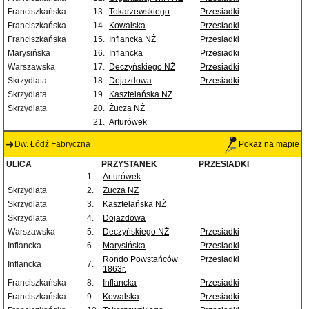
Franciszkańska
13.
Tokarzewskiego
Przesiadki
Franciszkańska
14.
Kowalska
Przesiadki
Franciszkańska
15.
Inflancka NŻ
Przesiadki
Marysińska
16.
Inflancka
Przesiadki
Warszawska
17.
Deczyńskiego NŻ
Przesiadki
Skrzydlata
18.
Dojazdowa
Przesiadki
Skrzydlata
19.
Kasztelańska NŻ
Skrzydlata
20.
Żucza NŻ
21.
Arturówek
Dw. Łódź Fabryczna
Pokaż na mapie
ULICA
PRZYSTANEK
PRZESIADKI
1.
Arturówek
Skrzydlata
2.
Żucza NŻ
Skrzydlata
3.
Kasztelańska NŻ
Skrzydlata
4.
Dojazdowa
Warszawska
5.
Deczyńskiego NŻ
Przesiadki
Inflancka
6.
Marysińska
Przesiadki
Rondo Powstańców
Przesiadki
Inflancka
7.
1863r.
Franciszkańska
8.
Inflancka
Przesiadki
Franciszkańska
9.
Kowalska
Przesiadki