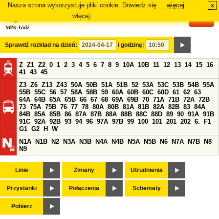
Nasza strona wykorzystuje pliki cookie. Dowiedz się
więcej
x
#
więcej.
Sprawdź rozkład na dzień:
i godzinę:
Z
Z1
Z2
0
1
2
3
4
5
6
7
8
9
10A
10B
11
12
13
14
15
16
41
43
45
Z3
Z6
Z13
Z43
50A
50B
51A
51B
52
53A
53C
53B
54B
55A
55B
55C
56
57
58A
58B
59
60A
60B
60C
60D
61
62
63
64A
64B
65A
65B
66
67
68
69A
69B
70
71A
71B
72A
72B
73
75A
75B
76
77
78
80A
80B
81A
81B
82A
82B
83
84A
84B
85A
85B
86
87A
87B
88A
88B
88C
88D
89
90
91A
91B
91C
92A
92B
93
94
96
97A
97B
99
100
101
201
202
6.
F1
G1
G2
H
W
N1A
N1B
N2
N3A
N3B
N4A
N4B
N5A
N5B
N6
N7A
N7B
N8
N9
Linie
Zmiany
Utrudnienia
Przystanki
Połączenia
Schematy
Pobierz