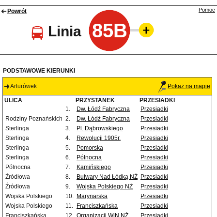
Pomoc
Powrót
85B
Linia
PODSTAWOWE KIERUNKI
Arturówek
Pokaż na mapie
ULICA
PRZYSTANEK
PRZESIADKI
1.
Dw. Łódź Fabryczna
Przesiadki
Rodziny Poznańskich
2.
Dw. Łódź Fabryczna
Przesiadki
Sterlinga
3.
Pl. Dąbrowskiego
Przesiadki
Sterlinga
4.
Rewolucji 1905r.
Przesiadki
Sterlinga
5.
Pomorska
Przesiadki
Sterlinga
6.
Północna
Przesiadki
Północna
7.
Kamińskiego
Przesiadki
Źródłowa
8.
Bulwary Nad Łódką NŻ
Przesiadki
Źródłowa
9.
Wojska Polskiego NŻ
Przesiadki
Wojska Polskiego
10.
Marynarska
Przesiadki
Wojska Polskiego
11.
Franciszkańska
Przesiadki
Franciszkańska
12.
Organizacji WiN NŻ
Przesiadki