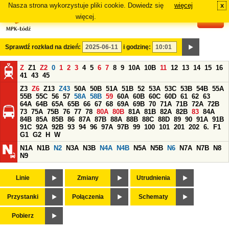
Nasza strona wykorzystuje pliki cookie. Dowiedz się
więcej
x
#
więcej.
Sprawdź rozkład na dzień:
i godzinę:
Z
Z1
Z2
0
1
2
3
4
5
6
7
8
9
10A
10B
11
12
13
14
15
16
41
43
45
Z3
Z6
Z13
Z43
50A
50B
51A
51B
52
53A
53C
53B
54B
55A
55B
55C
56
57
58A
58B
59
60A
60B
60C
60D
61
62
63
64A
64B
65A
65B
66
67
68
69A
69B
70
71A
71B
72A
72B
73
75A
75B
76
77
78
80A
80B
81A
81B
82A
82B
83
84A
84B
85A
85B
86
87A
87B
88A
88B
88C
88D
89
90
91A
91B
91C
92A
92B
93
94
96
97A
97B
99
100
101
201
202
6.
F1
G1
G2
H
W
N1A
N1B
N2
N3A
N3B
N4A
N4B
N5A
N5B
N6
N7A
N7B
N8
N9
Linie
Zmiany
Utrudnienia
Przystanki
Połączenia
Schematy
Pobierz