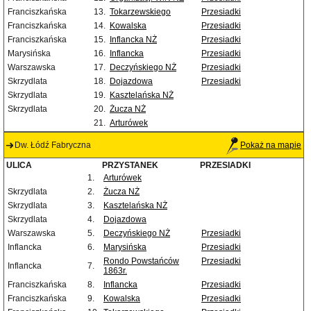
Franciszkańska
13.
Tokarzewskiego
Przesiadki
Franciszkańska
14.
Kowalska
Przesiadki
Franciszkańska
15.
Inflancka NŻ
Przesiadki
Marysińska
16.
Inflancka
Przesiadki
Warszawska
17.
Deczyńskiego NŻ
Przesiadki
Skrzydlata
18.
Dojazdowa
Przesiadki
Skrzydlata
19.
Kasztelańska NŻ
Skrzydlata
20.
Żucza NŻ
21.
Arturówek
Dw. Łódź Fabryczna
Pokaż na mapie
ULICA
PRZYSTANEK
PRZESIADKI
1.
Arturówek
Skrzydlata
2.
Żucza NŻ
Skrzydlata
3.
Kasztelańska NŻ
Skrzydlata
4.
Dojazdowa
Warszawska
5.
Deczyńskiego NŻ
Przesiadki
Inflancka
6.
Marysińska
Przesiadki
Rondo Powstańców
Przesiadki
Inflancka
7.
1863r.
Franciszkańska
8.
Inflancka
Przesiadki
Franciszkańska
9.
Kowalska
Przesiadki