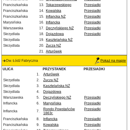
Franciszkańska
13.
Tokarzewskiego
Przesiadki
Franciszkańska
14.
Kowalska
Przesiadki
Franciszkańska
15.
Inflancka NŻ
Przesiadki
Marysińska
16.
Inflancka
Przesiadki
Warszawska
17.
Deczyńskiego NŻ
Przesiadki
Skrzydlata
18.
Dojazdowa
Przesiadki
Skrzydlata
19.
Kasztelańska NŻ
Skrzydlata
20.
Żucza NŻ
21.
Arturówek
Dw. Łódź Fabryczna
Pokaż na mapie
ULICA
PRZYSTANEK
PRZESIADKI
1.
Arturówek
Skrzydlata
2.
Żucza NŻ
Skrzydlata
3.
Kasztelańska NŻ
Skrzydlata
4.
Dojazdowa
Warszawska
5.
Deczyńskiego NŻ
Przesiadki
Inflancka
6.
Marysińska
Przesiadki
Rondo Powstańców
Przesiadki
Inflancka
7.
1863r.
Franciszkańska
8.
Inflancka
Przesiadki
Franciszkańska
9.
Kowalska
Przesiadki