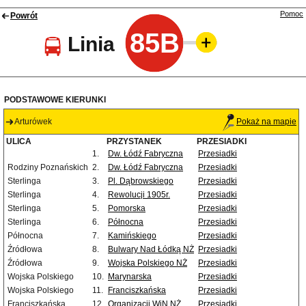
Pomoc
Powrót
85B
Linia
PODSTAWOWE KIERUNKI
Arturówek
Pokaż na mapie
ULICA
PRZYSTANEK
PRZESIADKI
1.
Dw. Łódź Fabryczna
Przesiadki
Rodziny Poznańskich
2.
Dw. Łódź Fabryczna
Przesiadki
Sterlinga
3.
Pl. Dąbrowskiego
Przesiadki
Sterlinga
4.
Rewolucji 1905r.
Przesiadki
Sterlinga
5.
Pomorska
Przesiadki
Sterlinga
6.
Północna
Przesiadki
Północna
7.
Kamińskiego
Przesiadki
Źródłowa
8.
Bulwary Nad Łódką NŻ
Przesiadki
Źródłowa
9.
Wojska Polskiego NŻ
Przesiadki
Wojska Polskiego
10.
Marynarska
Przesiadki
Wojska Polskiego
11.
Franciszkańska
Przesiadki
Franciszkańska
12.
Organizacji WiN NŻ
Przesiadki