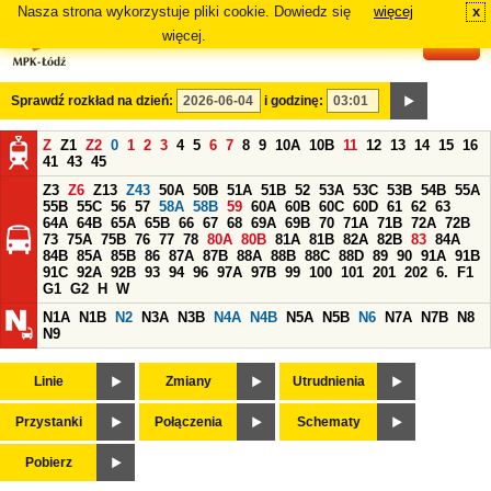
Nasza strona wykorzystuje pliki cookie. Dowiedz się
więcej
x
#
więcej.
Sprawdź rozkład na dzień:
i godzinę:
Z
Z1
Z2
0
1
2
3
4
5
6
7
8
9
10A
10B
11
12
13
14
15
16
41
43
45
Z3
Z6
Z13
Z43
50A
50B
51A
51B
52
53A
53C
53B
54B
55A
55B
55C
56
57
58A
58B
59
60A
60B
60C
60D
61
62
63
64A
64B
65A
65B
66
67
68
69A
69B
70
71A
71B
72A
72B
73
75A
75B
76
77
78
80A
80B
81A
81B
82A
82B
83
84A
84B
85A
85B
86
87A
87B
88A
88B
88C
88D
89
90
91A
91B
91C
92A
92B
93
94
96
97A
97B
99
100
101
201
202
6.
F1
G1
G2
H
W
N1A
N1B
N2
N3A
N3B
N4A
N4B
N5A
N5B
N6
N7A
N7B
N8
N9
Linie
Zmiany
Utrudnienia
Przystanki
Połączenia
Schematy
Pobierz